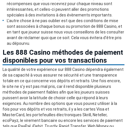
récompenses que vous recevrez pour chaque niveau sont
intéressantes, et celles-ci peuvent aller des promotions
spéciales à des invitations à des évènements importants.
L’autre chose à ne pas oublier est que des conditions de mise
sont associées à chaque bonus ou promotion de 888 Casino, et
en tant que joueur suisse nous vous conseillons de les consulter
avant de réclamer quoi que ce soit. Cela vous évitera d’être pris
au dépourvu.
Les 888 Casino méthodes de paiement
disponibles pour vos transactions
La qualité de votre expérience sur 888 Casino dépendra également
de sa capacité à vous assurer ne sécurité et une transparence
totale en ce qui concerne vos dépôts et retraits. Une fois encore,
le site ne s’y est pas mal pris, car il rend disponible plusieurs
méthodes de paiement fiables afin que les joueurs suisses
puissent avoir la latitude de choisir celle qui répond à leurs
exigences. Au nombre des options que vous pouvez utiliser à la
fois pour vos dépôts et vos retraits, il y a les cartes Visa et
MasterCard, les portefeuilles électroniques Skrill, Neteller,
ecoPayz, le virement bancaire ou encore les services de paiement
tels que PayPal, iDebit, Trustly, Rapid Transfer, Web Money ou