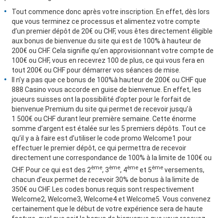
Tout commence donc après votre inscription. En effet, dès lors
que vous terminez ce processus et alimentez votre compte
d’un premier dépôt de 20€ ou CHF, vous êtes directement éligible
aux bonus de bienvenue du site qui est de 100% à hauteur de
200€ ou CHF. Cela signifie qu’en approvisionnant votre compte de
100€ ou CHF, vous en recevrez 100 de plus, ce qui vous fera en
tout 200€ ou CHF pour démarrer vos séances de mise.
Il n’y a pas que ce bonus de 100%à hauteur de 200€ ou CHF que
888 Casino vous accorde en guise de bienvenue. En effet, les
joueurs suisses ont la possibilité d’opter pour le forfait de
bienvenue Premium du site qui permet de recevoir jusqu’à
1 500€ ou CHF durant leur première semaine. Cette énorme
somme d’argent est étalée sur les 5 premiers dépôts. Tout ce
qu’il y a à faire est d’utiliser le code promo Welcome1 pour
effectuer le premier dépôt, ce qui permettra de recevoir
directement une correspondance de 100% à la limite de 100€ ou
ème
ème
ème
ème
CHF. Pour ce qui est des 2
, 3
, 4
et 5
versements,
chacun d’eux permet de recevoir 30% de bonus à la limite de
350€ ou CHF. Les codes bonus requis sont respectivement
Welcome2, Welcome3, Welcome4 et Welcome5. Vous convenez
certainement que le début de votre expérience sera de haute