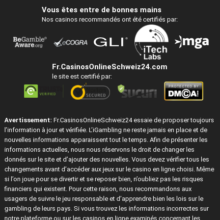
Vous êtes entre de bonnes mains
Nos casinos recommandés ont été certifiés par:
Lucky31
€131
Euro Palace Casino
$500 + 100 FS
Fr.CasinosOnlineSchweiz24.com
le site est certifié par:
Eurogrand Casino
$1000 + 25 FS
William Hill Casino
$300
Avertissement:
Fr.CasinosOnlineSchweiz24 essaie de proposer toujours
l’information à jour et vérifiée. L’iGambling ne reste jamais en place et de
nouvelles informations apparaissent tout le temps. Afin de présenter les
CasinoRoom
€500 + 25 FS
informations actuelles, nous nous réservons le droit de changer les
donnés sur le site et d’ajouter des nouvelles. Vous devez vérifier tous les
changements avant d’accéder aux jeux sur le casino en ligne choisi. Même
CasinoLuck
$150
si l’on joue pour se divertir et se reposer bien, n’oubliez pas les risques
financiers qui existent. Pour cette raison, nous recommandons aux
usagers de suivre le jeu responsable et d’apprendre bien les lois sur le
Jonny Jackpot
€1000 + 100 FS
gambling de leurs pays. Si vous trouvez les informations incorrectes sur
notre plateforme ou sur les casinos en ligne examinés concernant les