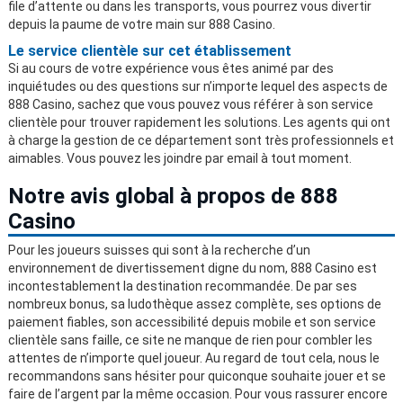
file d’attente ou dans les transports, vous pourrez vous divertir
depuis la paume de votre main sur 888 Casino.
Le service clientèle sur cet établissement
Si au cours de votre expérience vous êtes animé par des
inquiétudes ou des questions sur n’importe lequel des aspects de
888 Casino, sachez que vous pouvez vous référer à son service
clientèle pour trouver rapidement les solutions. Les agents qui ont
à charge la gestion de ce département sont très professionnels et
aimables. Vous pouvez les joindre par email à tout moment.
Notre avis global à propos de 888
Casino
Pour les joueurs suisses qui sont à la recherche d’un
environnement de divertissement digne du nom, 888 Casino est
incontestablement la destination recommandée. De par ses
nombreux bonus, sa ludothèque assez complète, ses options de
paiement fiables, son accessibilité depuis mobile et son service
clientèle sans faille, ce site ne manque de rien pour combler les
attentes de n’importe quel joueur. Au regard de tout cela, nous le
recommandons sans hésiter pour quiconque souhaite jouer et se
faire de l’argent par la même occasion. Pour vous rassurer encore