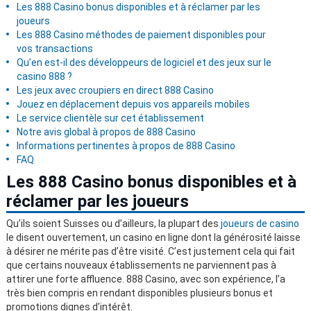
Les 888 Casino bonus disponibles et à réclamer par les
joueurs
Les 888 Casino méthodes de paiement disponibles pour
vos transactions
Qu’en est-il des développeurs de logiciel et des jeux sur le
casino 888 ?
Les jeux avec croupiers en direct 888 Casino
Jouez en déplacement depuis vos appareils mobiles
Le service clientèle sur cet établissement
Notre avis global à propos de 888 Casino
Informations pertinentes à propos de 888 Casino
FAQ
Les 888 Casino bonus disponibles et à
réclamer par les joueurs
Qu’ils soient Suisses ou d’ailleurs, la plupart des
joueurs de casino
le disent ouvertement, un casino en ligne dont la générosité laisse
à désirer ne mérite pas d’être visité. C’est justement cela qui fait
que certains nouveaux établissements ne parviennent pas à
attirer une forte affluence. 888 Casino, avec son expérience, l’a
très bien compris en rendant disponibles plusieurs bonus et
promotions dignes d’intérêt.