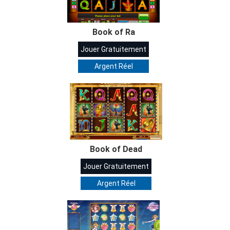
Maneki Casino
€333
Book of Ra
BetChain Casino
€200
Jouer Gratuitement
Argent Réel
Classy Slots Casino
€800
Spin Samurai casino
$2000 + 100 FS
GunsBet Casino
€100
Book of Dead
Betchan Casino
€400
Jouer Gratuitement
Argent Réel
Golden Star Casino
€300
1xSlots Casino
€300 + 50 FS