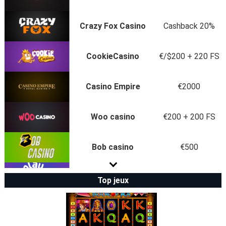
Crazy Fox Casino
Cashback 20%
CookieCasino
€/$200 + 220 FS
Casino Empire
€2000
Woo casino
€200 + 200 FS
Bob casino
€500
PlayOJO Casino
50 Free Spins
Top jeux
Loki Casino
€1200 + 100 FS