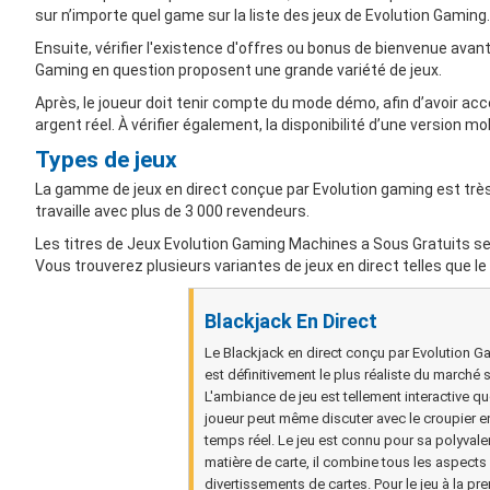
sur n’importe quel game sur la liste des jeux de Evolution Gaming.
Ensuite, vérifier l'existence d'offres ou bonus de bienvenue avant 
Gaming en question proposent une grande variété de jeux.
Après, le joueur doit tenir compte du mode démo, afin d’avoir acc
argent réel. À vérifier également, la disponibilité d’une version mob
Types de jeux
La gamme de jeux en direct conçue par Evolution gaming est très
travaille avec plus de 3 000 revendeurs.
Les titres de Jeux Evolution Gaming Machines a Sous Gratuits se
Vous trouverez plusieurs variantes de jeux en direct telles que l
Blackjack En Direct
Le Blackjack en direct conçu par Evolution 
est définitivement le plus réaliste du marché 
L'ambiance de jeu est tellement interactive qu
joueur peut même discuter avec le croupier e
temps réel. Le jeu est connu pour sa polyval
matière de carte, il combine tous les aspects
divertissements de cartes. Pour le jeu à la pr