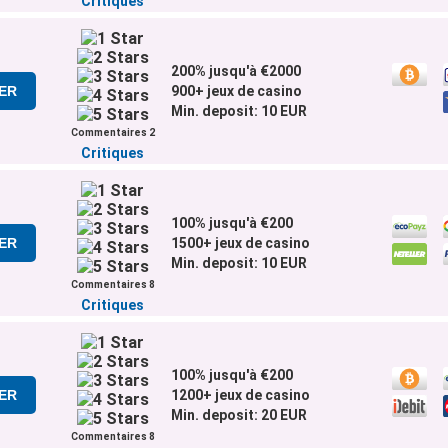
Critiques
200% jusqu'à €2000
ER
900+ jeux de casino
Min. deposit: 10 EUR
Commentaires 2
Critiques
100% jusqu'à €200
ER
1500+ jeux de casino
Min. deposit: 10 EUR
Commentaires 8
Critiques
100% jusqu'à €200
ER
1200+ jeux de casino
Min. deposit: 20 EUR
Commentaires 8