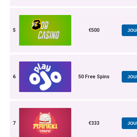
5
€500
JOU
6
50 Free Spins
JOU
7
€333
JOU