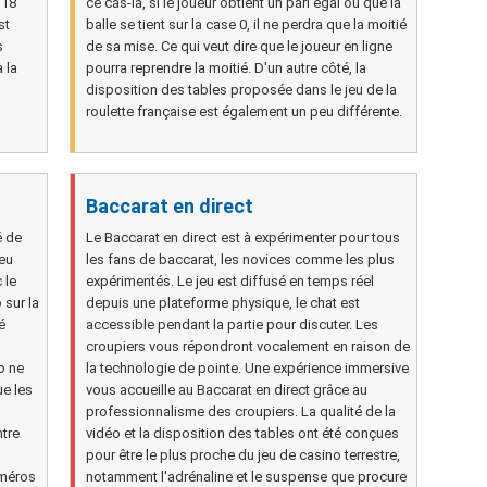
 18
ce cas-là, si le joueur obtient un pari égal ou que la
st
balle se tient sur la case 0, il ne perdra que la moitié
s
de sa mise. Ce qui veut dire que le joueur en ligne
à la
pourra reprendre la moitié. D'un autre côté, la
disposition des tables proposée dans le jeu de la
roulette française est également un peu différente.
Baccarat en direct
é de
Le Baccarat en direct est à expérimenter pour tous
jeu
les fans de baccarat, les novices comme les plus
 le
expérimentés. Le jeu est diffusé en temps réel
 sur la
depuis une plateforme physique, le chat est
é
accessible pendant la partie pour discuter. Les
croupiers vous répondront vocalement en raison de
o ne
la technologie de pointe. Une expérience immersive
e les
vous accueille au Baccarat en direct grâce au
professionnalisme des croupiers. La qualité de la
ntre
vidéo et la disposition des tables ont été conçues
pour être le plus proche du jeu de casino terrestre,
uméros
notamment l'adrénaline et le suspense que procure