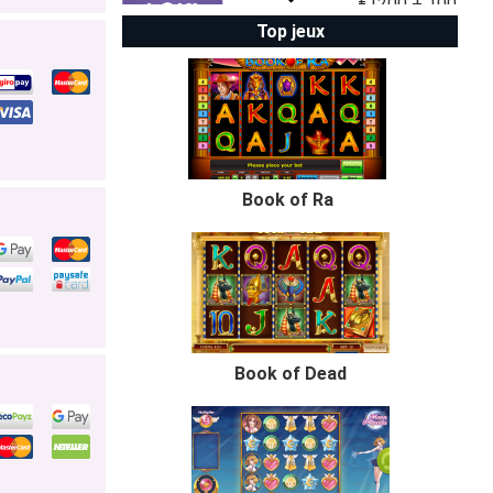
€1200 + 100
Loki Casino
FS
Top jeux
Maneki Casino
€333
BetChain
€200
Casino
Classy Slots
€800
Casino
Spin Samurai
$2000 + 100
Book of Ra
casino
FS
GunsBet Casino
€100
Betchan Casino
€400
Golden Star
€300
Casino
€300 + 50
1xSlots Casino
Book of Dead
FS
CasinoChan
€400
Bahigo Casino
€750
Boomerang
€500 + 200