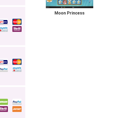
Casino
FS
€120 + 120
20bet Casino
Moon Princess
FS
NationalCasino
€100
7 Melons
300 CHF
Casino
Platinum Play
$800
Casino
Slotum Casino
$100
€500 + 100
Boo Casino
FS
€250 + 50
Spinia Casino
FS
250% + 35
Grand Fortune
Puce
Casino
Gratuite
MaChance
€250
Casino
Gaming Club
$350