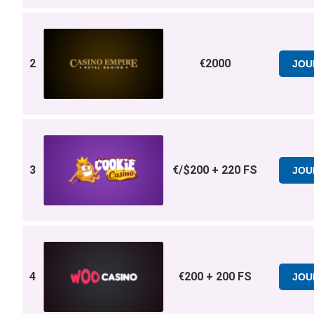
2
€2000
JOU
3
€/$200 + 220 FS
JOU
4
€200 + 200 FS
JOU