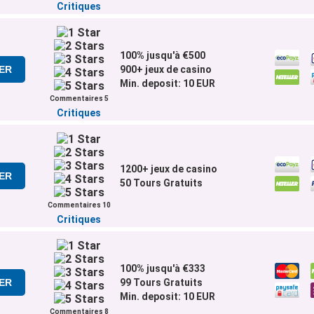
Critiques
100% jusqu'à €500
ER
900+ jeux de casino
Min. deposit: 10 EUR
Commentaires 5
Critiques
1200+ jeux de casino
ER
50 Tours Gratuits
Commentaires 10
Critiques
100% jusqu'à €333
ER
99 Tours Gratuits
Min. deposit: 10 EUR
Commentaires 8