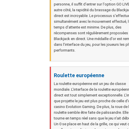
personne, il suffit d'entrer sur l'option GO LIV
autre côté, la rapidité du brassage du Blackj
direct est incroyable. Le processus s'effectu
simultanément avec le mouvement effectué, l
temps d'attente est minime. De plus, des
récompenses sont régulièrement proposées
Blackjack en direct. Une médaille d'or est re
dans l'interface du jeu, pour les joueurs les p
performants.
Roulette européenne
La roulette européenne est un jeu de classe
mondiale. L'interface de la roulette européen
direct est tout simplement exceptionnelle. L'
que projette le jeu est plus proche de celle d'
casino Evolution Gaming. De plus, la roue de 
roulette semble être faite de palissandre. Elle
tourne en temps réel sans que le jeu n'ait déb
Un 0 se place en haut de la grille, ce qui veut 