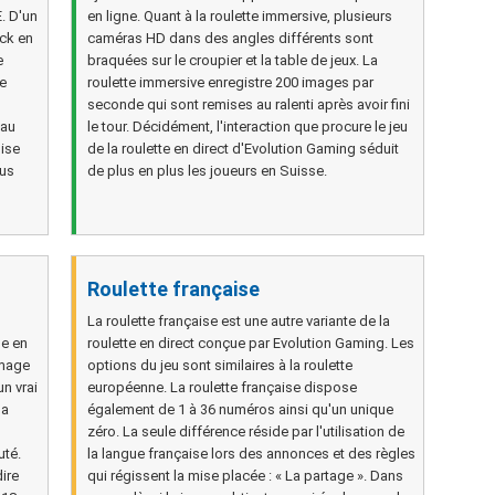
E. D'un
en ligne. Quant à la roulette immersive, plusieurs
ack en
caméras HD dans des angles différents sont
e
braquées sur le croupier et la table de jeux. La
e
roulette immersive enregistre 200 images par
seconde qui sont remises au ralenti après avoir fini
 au
le tour. Décidément, l'interaction que procure le jeu
mise
de la roulette en direct d'Evolution Gaming séduit
lus
de plus en plus les joueurs en Suisse.
Roulette française
La roulette française est une autre variante de la
ne en
roulette en direct conçue par Evolution Gaming. Les
image
options du jeu sont similaires à la roulette
un vrai
européenne. La roulette française dispose
la
également de 1 à 36 numéros ainsi qu'un unique
zéro. La seule différence réside par l'utilisation de
uté.
la langue française lors des annonces et des règles
dire
qui régissent la mise placée : « La partage ». Dans