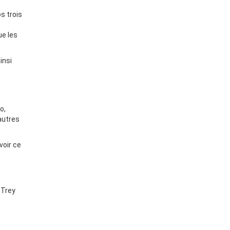
Casino
7 Melons
s trois
300 CHF
Casino
ue les
Slotum Casino
$100
€500 + 100
Boo Casino
insi
FS
€250 + 50
Spinia Casino
FS
250% + 35
Grand Fortune
Puce
Casino
o,
Gratuite
autres
MaChance
€250
Casino
voir ce
Gaming Club
$350
Webby Slot
100%+100FS
Casino
Unique Casino
€200
 Trey
Lucky31
€131
Euro Palace
$500 + 100