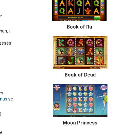
€200
Casino
Classy Slots
€800
Casino
te
Spin Samurai
$2000 + 100
Book of Ra
casino
FS
an, il
GunsBet Casino
€100
ressés
CasinoChan
€400
€300 + 50
1xSlots Casino
FS
Golden Star
€300
Book of Dead
Casino
NationalCasino
€100
es
Bahigo Casino
€750
onus
se
Boomerang
€500 + 200
Casino
FS
0
€120 + 120
20bet Casino
Moon Princess
FS
Platinum Play
re
$800