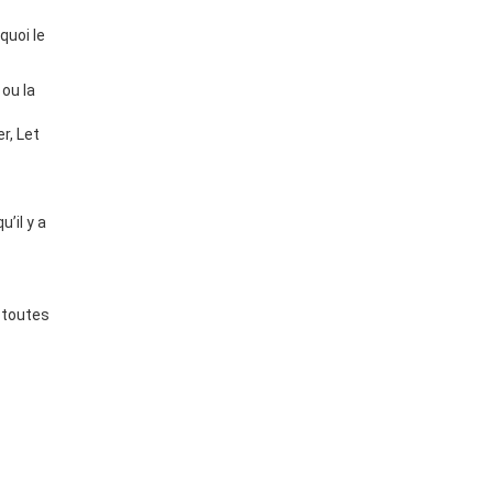
Casino
FS
Eurogrand
$1000 + 25
quoi le
Casino
FS
William Hill
$300
 ou la
Casino
€500 + 25
CasinoRoom
r, Let
FS
CasinoLuck
$150
€1000 + 100
Jonny Jackpot
’il y a
FS
Casinonic
€1200
€100 + 100
Gslot Casino
 toutes
FS
NextCasino
€200
€1500 + 60
Enzo Casino
FS
Wild Fortune
€100
Casino
Megaslot
€100 + 100