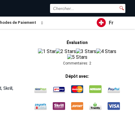
🔍
Fr
hodes de Paiement
Évaluation
Commentaires: 2
Dépôt avec:
Skrill,