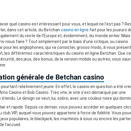
voir quel casino est intéressant pour vous, et lequel ne l’est pas ? Res
ler, dans cet article, du Betchan
casino en ligne
fait pour les joueurs d
également du reste de l’Europe et, évidemment, du monde entier. Mais
-nous faire ? Tout simplement par le biais d’une critique, ou casino
w pour les anglophones, qui va consister, grosso modo, à vous présent
, les différentes caractéristiques du casino en ligne Betchan. Que ce
sécurité, des jeux, des bonus, de la version mobile ou autres, vous sau
ine.
ation générale de Betchan casino
pourtant relativement jeune. En effet, le casino en question a été cré
ayAmo Casino et Bob Casino. Très vite, le site s’est démarqué par une
ès étendu. Le design se veut, lui, sobre, avec une couleur noire qui domin
lair et rapide. Depuis ce dernier, vous pouvez accéder en quelques clic
lub VIP, auquel vous pouvez appartenir à force de fidélité. Vous pou
 jeux populaires, le blackjack, les machines à sous ou encore les partie
e l’accueil.