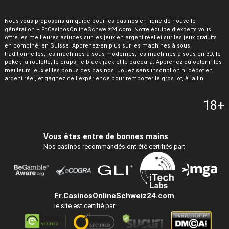
250% + 35 Puce
Grand Fortune Casino
Gratuite
Nous vous proposons un guide pour les casinos en ligne de nouvelle
génération – Fr.CasinosOnlineSchweiz24.com. Notre équipe d’experts vous
MaChance Casino
€250
offre les meilleures astuces sur les jeux en argent réel et sur les jeux gratuits
en combiné, en Suisse. Apprenez-en plus sur les machines à sous
traditionnelles, les machines à sous modernes, les machines à sous en 3D, le
poker, la roulette, le craps, le black jack et le baccara. Apprenez où obtenir les
Gaming Club
$350
meilleurs jeux et les bonus des casinos. Jouez sans inscription ni dépôt en
argent réel, et gagnez de l'expérience pour remporter le gros lot, à la fin.
Webby Slot Casino
100%+100FS
18+
Unique Casino
€200
Vous êtes entre de bonnes mains
Nos casinos recommandés ont été certifiés par:
Lucky31
€131
Euro Palace Casino
$500 + 100 FS
Fr.CasinosOnlineSchweiz24.com
le site est certifié par:
Eurogrand Casino
$1000 + 25 FS