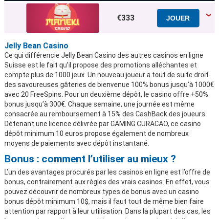
€333
›
JOUER
Jelly Bean Casino
Ce qui différencie Jelly Bean Casino des autres casinos en ligne
Suisse est le fait qu’il propose des promotions alléchantes et
compte plus de 1000 jeux. Un nouveau joueur a tout de suite droit
des savoureuses gâteries de bienvenue 100% bonus jusqu’à 1000€
avec 20 FreeSpins. Pour un deuxième dépôt, le casino offre +50%
bonus jusqu’à 300€. Chaque semaine, une journée est même
consacrée au remboursement à 15% des CashBack des joueurs.
Détenant une licence délivrée par GAMING CURACAO, ce casino
dépôt minimum 10 euros propose également de nombreux
moyens de paiements avec dépôt instantané.
Bonus : comment l’utiliser au mieux ?
L’un des avantages procurés par les casinos en ligne est l’offre de
bonus, contrairement aux règles des vrais casinos. En effet, vous
pouvez découvrir de nombreux types de bonus avec un casino
bonus dépôt minimum 10$, mais il faut tout de même bien faire
attention par rapport à leur utilisation. Dans la plupart des cas, les