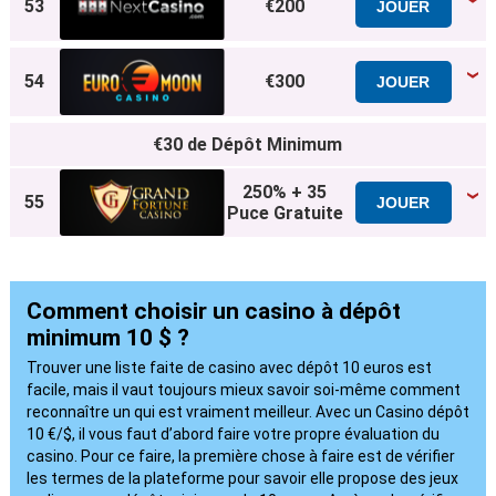
53
€200
JOUER
54
€300
›
JOUER
€30 de Dépôt Minimum
250% + 35
55
›
JOUER
Puce Gratuite
Comment choisir un casino à dépôt
minimum 10 $ ?
Trouver une liste faite de casino avec dépôt 10 euros est
facile, mais il vaut toujours mieux savoir soi-même comment
reconnaître un qui est vraiment meilleur. Avec un Casino dépôt
10 €/$, il vous faut d’abord faire votre propre évaluation du
casino. Pour ce faire, la première chose à faire est de vérifier
les termes de la plateforme pour savoir elle propose des jeux