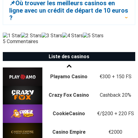
📌Où trouver les meilleurs casinos en
ligne avec un crédit de départ de 10 euros
?
›
5
Commentaires
Liste des casinos
Playamo Casino
€300 + 150 FS
Crazy Fox Casino
Cashback 20%
CookieCasino
€/$200 + 220 FS
Casino Empire
€2000