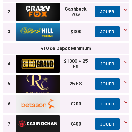
Cashback
2
›
JOUER
20%
3
$300
›
JOUER
€10 de Dépôt Minimum
$1000 + 25
4
›
JOUER
FS
5
25 FS
›
JOUER
6
€200
›
JOUER
7
€400
›
JOUER