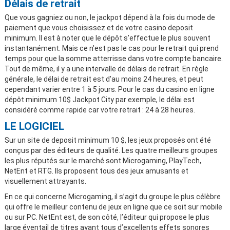
Délais de retrait
Que vous gagniez ou non, le jackpot dépend à la fois du mode de
paiement que vous choisissez et de votre casino deposit
minimum. Il est à noter que le dépôt s’effectue le plus souvent
instantanément. Mais ce n’est pas le cas pour le retrait qui prend
temps pour que la somme atterrisse dans votre compte bancaire.
Tout de même, il y a une intervalle de délais de retrait. En règle
générale, le délai de retrait est d’au moins 24 heures, et peut
cependant varier entre 1 à 5 jours. Pour le cas du casino en ligne
dépôt minimum 10$ Jackpot City par exemple, le délai est
considéré comme rapide car votre retrait : 24 à 28 heures.
LE LOGICIEL
Sur un site de deposit minimum 10 $, les jeux proposés ont été
conçus par des éditeurs de qualité. Les quatre meilleurs groupes
les plus réputés sur le marché sont Microgaming, PlayTech,
NetEnt et RTG. Ils proposent tous des jeux amusants et
visuellement attrayants.
En ce qui concerne Microgaming, il s’agit du groupe le plus célèbre
qui offre le meilleur contenu de jeux en ligne que ce soit sur mobile
ou sur PC. NetEnt est, de son côté, l’éditeur qui propose le plus
large éventail de titres ayant tous d’excellents effets sonores