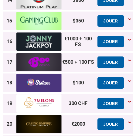
14
$800
JOUER
15
$350
›
JOUER
€1000 + 100
16
›
JOUER
FS
17
€500 + 100 FS
›
JOUER
18
$100
›
JOUER
19
300 CHF
›
JOUER
20
€2000
›
JOUER