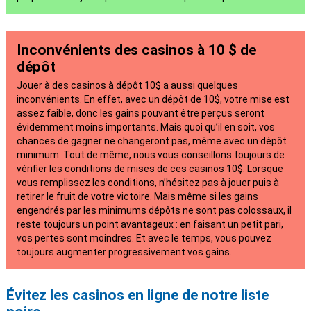
Inconvénients des casinos à 10 $ de
dépôt
Jouer à des casinos à dépôt 10$ a aussi quelques
inconvénients. En effet, avec un dépôt de 10$, votre mise est
assez faible, donc les gains pouvant être perçus seront
évidemment moins importants. Mais quoi qu’il en soit, vos
chances de gagner ne changeront pas, même avec un dépôt
minimum. Tout de même, nous vous conseillons toujours de
vérifier les conditions de mises de ces casinos 10$. Lorsque
vous remplissez les conditions, n’hésitez pas à jouer puis à
retirer le fruit de votre victoire. Mais même si les gains
engendrés par les minimums dépôts ne sont pas colossaux, il
reste toujours un point avantageux : en faisant un petit pari,
vos pertes sont moindres. Et avec le temps, vous pouvez
toujours augmenter progressivement vos gains.
Évitez les casinos en ligne de notre liste