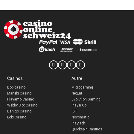
20bet Casino
€120 + 120 FS
NationalCasino
€100
7 Melons Casino
300 CHF
Platinum Play Casino
$800
Casinos
Autre
Slotum Casino
$100
Bob casino
Microgaming
Maneki Casino
NetEnt
Playamo Casino
Evolution Gaming
Boo Casino
€500 + 100 FS
Webby Slot Casino
Play’n Go
Bahigo Casino
IGT
Loki Casino
Novomatic
Spinia Casino
€250 + 50 FS
Playtech
Quickspin Casinos