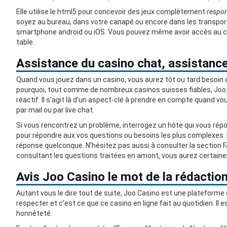
Elle utilise le html5 pour concevoir des jeux complètement
respo
soyez au bureau, dans votre canapé ou encore dans les transports
smartphone android ou iOS. Vous pouvez même avoir accès au cas
table.
Assistance du casino chat, assistance 2
Quand vous jouez dans un casino, vous aurez tôt ou tard besoin q
pourquoi, tout comme de nombreux casinos suisses fiables, Joo C
réactif. Il s’agit là d’un aspect-clé à prendre en compte quand vo
par mail ou par live chat.
Si vous rencontrez un problème, interrogez un hôte qui vous répo
pour répondre aux vos questions ou besoins les plus complexes. R
réponse quelconque. N’hésitez pas aussi à consulter la section 
consultant les questions traitées en amont, vous aurez certain
Avis Joo Casino le mot de la rédactio
Autant vous le dire tout de suite, Joo Casino est une plateforme d
respecter et c’est ce que ce casino en ligne fait au quotidien. Il 
honnêteté.