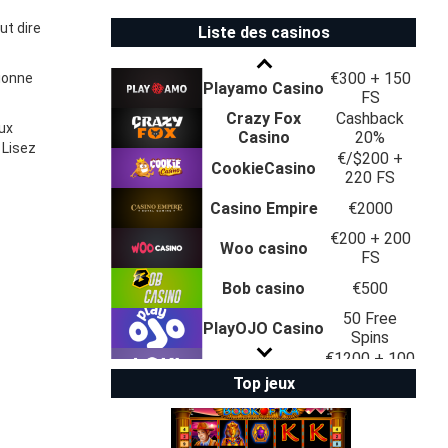
ut dire
Liste des casinos
€300 + 150
tionne
Playamo Casino
FS
Crazy Fox
Cashback
eux
Casino
20%
 Lisez
€/$200 +
CookieCasino
220 FS
Casino Empire
€2000
€200 + 200
Woo casino
FS
Bob casino
€500
50 Free
PlayOJO Casino
Spins
€1200 + 100
Loki Casino
FS
Top jeux
Maneki Casino
€333
BetChain