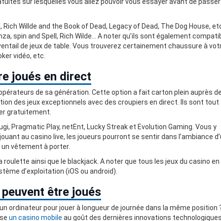
tuites sur lesquelles vous allez pouvoir vous essayer avant de passer
d, Rich Willde and the Book of Dead, Legacy of Dead, The Dog House, et
a, spin and Spell, Rich Wilde… A noter qu’ils sont également compati
entail de jeux de table. Vous trouverez certainement chaussure à votr
oker vidéo, etc.
re joués en direct
 opérateurs de sa génération. Cette option a fait carton plein auprès d
tion des jeux exceptionnels avec des croupiers en direct. Ils sont tout
er gratuitement.
zugi, Pragmatic Play, netEnt, Lucky Streak et Evolution Gaming. Vous y
jouant au casino live, les joueurs pourront se sentir dans l’ambiance d’
 un vêtement à porter.
 roulette ainsi que le blackjack. A noter que tous les jeux du casino en
stème d’exploitation (iOS ou android).
 peuvent être joués
 un ordinateur pour jouer à longueur de journée dans la même position 
ose
un casino mobile
au goût des dernières innovations technologiques