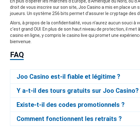
En plus d’opérer les marchés d’Europe, d’Amérique du Nord, ou d’A
droit de vous inscrire sur son site, Joo Casino a mis en place un 
joueurs. Un système 256 bits permet d’assurer le cryptage des d
Alors, à propos de la confidentialité, vous n’aurez aucun souci à v
c’est grand OUI. En plus de son haut niveau de protection, il met
casino en ligne, y compris le casino live qui promet une expérienc
bienvenue.
FAQ
Joo Casino est-il fiable et légitime ?
Y a-t-il des tours gratuits sur Joo Casino?
Existe-t-il des codes promotionnels ?
Comment fonctionnent les retraits ?