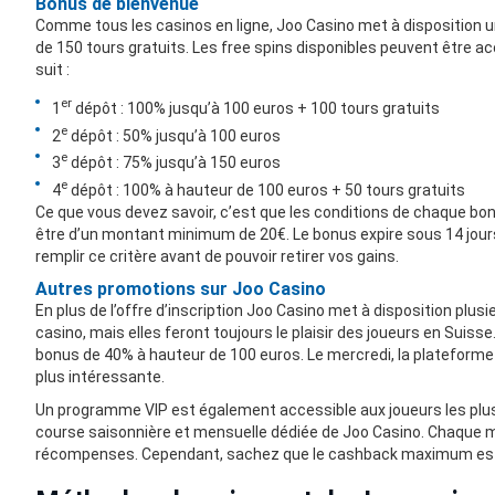
Bonus de bienvenue
Comme tous les casinos en ligne, Joo Casino met à disposition u
de 150 tours gratuits. Les free spins disponibles peuvent être 
suit :
er
1
dépôt : 100% jusqu’à 100 euros + 100 tours gratuits
e
2
dépôt : 50% jusqu’à 100 euros
e
3
dépôt : 75% jusqu’à 150 euros
e
4
dépôt : 100% à hauteur de 100 euros + 50 tours gratuits
Ce que vous devez savoir, c’est que les conditions de chaque bon
être d’un montant minimum de 20€. Le bonus expire sous 14 jours s
remplir ce critère avant de pouvoir retirer vos gains.
Autres promotions sur Joo Casino
En plus de l’offre d’inscription Joo Casino met à disposition plu
casino, mais elles feront toujours le plaisir des joueurs en Suiss
bonus de 40% à hauteur de 100 euros. Le mercredi, la plateforme
plus intéressante.
Un programme VIP est également accessible aux joueurs les plus fi
course saisonnière et mensuelle dédiée de Joo Casino. Chaque m
récompenses. Cependant, sachez que le cashback maximum est