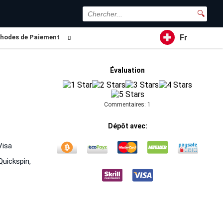
🔍
Fr
hodes de Paiement
Évaluation
Commentaires: 1
Dépôt avec:
Visa
Quickspin,