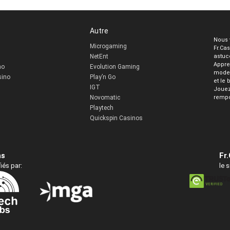
Autre
Nous 
Microgaming
Fr.Ca
NetEnt
astuce
Appre
no
Evolution Gaming
modern
sino
Play’n Go
et le
IGT
Jouez
Novomatic
rempor
Playtech
Quickspin Casinos
ns
Fr
iés par:
le s