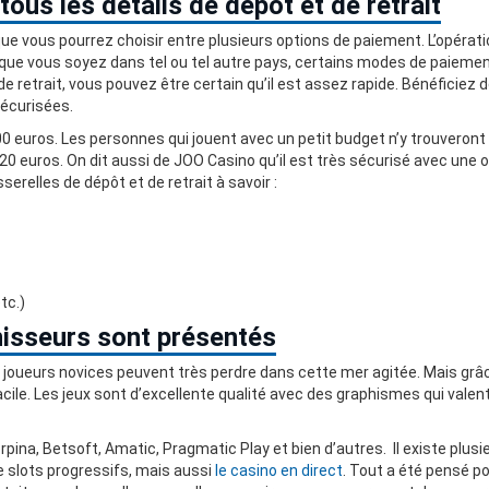
us les détails de dépôt et de retrait
que vous pourrez choisir entre plusieurs options de paiement. L’opérat
n que vous soyez dans tel ou tel autre pays, certains modes de paieme
e retrait, vous pouvez être certain qu’il est assez rapide. Bénéficiez 
écurisées.
2000 euros. Les personnes qui jouent avec un petit budget n’y trouveron
0 euros. On dit aussi de JOO Casino qu’il est très sécurisé avec une 
erelles de dépôt et de retrait à savoir :
tc.)
nisseurs sont présentés
s joueurs novices peuvent très perdre dans cette mer agitée. Mais grâc
cile. Les jeux sont d’excellente qualité avec des graphismes qui valent
ina, Betsoft, Amatic, Pragmatic Play et bien d’autres. Il existe plusi
de slots progressifs, mais aussi
le casino en direct
. Tout a été pensé p