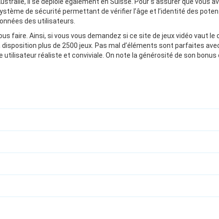
ustralie, il se déploie également en Suisse. Pour s’assurer que vous av
système de sécurité permettant de vérifier l’âge et l’identité des poten
onnées des utilisateurs.
ous faire. Ainsi, si vous vous demandez si ce site de jeux vidéo vaut le 
 à disposition plus de 2500 jeux. Pas mal d’éléments sont parfaites ave
e utilisateur réaliste et conviviale. On note la générosité de son bonus