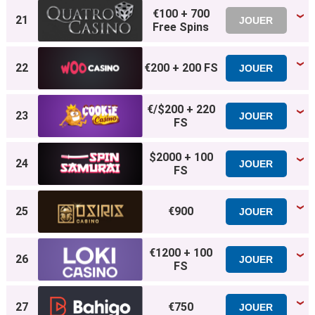
€100 + 700
21
›
JOUER
Free Spins
22
€200 + 200 FS
›
JOUER
€/$200 + 220
23
›
JOUER
FS
$2000 + 100
24
›
JOUER
FS
25
€900
›
JOUER
€1200 + 100
26
›
JOUER
FS
27
€750
›
JOUER