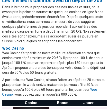
Les meilleurs casinos avec un dépôt de 20$
Dans le but de vous proposer des casinos fiables et sûrs, nous
avons pris la peine de soumettre quelques casinos en ligne à ces
évaluations, précédemment énumérées. D’après quelques tests
et vérifications, nous sommes en mesure de vous suggérer
quelques plateformes de jeux qui répondent aux critères des
meilleurs casinos en ligne à dépôt minimum 20 €/$. Non seulement
ces sites sont fiables, mais ils acceptent aussi les joueurs en
Suisse. Voici quelques descriptions les concernant.
Woo Casino
Woo Casino fait partie de notre meilleure sélection en tant que
casino avec dépôt minimum de 20 €/$. Il propose 100 % de bonus
jusqu’à 100 €/$ pour votre premier dépôt, plus 150 tours gratuits.
Après, il propose encore des bonus pour votre deuxième dépôt qui
sera de 50 % plus 50 tours gratuits.
À part cela, sur Woo Casino, si vous faites un dépôt de 20 euros ou
plus pendant le week-end, la maison de jeu vous offre 50 % de
bonus jusqu’à 100 € plus 60 tours gratuits. En jouant sur
Woo
Casino
, vous pouvez gagner jusqu’à 2 000 000 €.
Casino
Bonus
Jouer