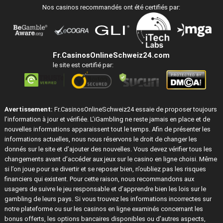
Nos casinos recommandés ont été certifiés par:
Lucky31
€131
Euro Palace Casino
$500 + 100 FS
Fr.CasinosOnlineSchweiz24.com
le site est certifié par:
Eurogrand Casino
$1000 + 25 FS
Avertissement:
Fr.CasinosOnlineSchweiz24 essaie de proposer toujours
William Hill Casino
$300
l’information à jour et vérifiée. L’iGambling ne reste jamais en place et de
nouvelles informations apparaissent tout le temps. Afin de présenter les
informations actuelles, nous nous réservons le droit de changer les
CasinoRoom
€500 + 25 FS
donnés sur le site et d’ajouter des nouvelles. Vous devez vérifier tous les
changements avant d’accéder aux jeux sur le casino en ligne choisi. Même
si l’on joue pour se divertir et se reposer bien, n’oubliez pas les risques
CasinoLuck
$150
financiers qui existent. Pour cette raison, nous recommandons aux
usagers de suivre le jeu responsable et d’apprendre bien les lois sur le
gambling de leurs pays. Si vous trouvez les informations incorrectes sur
Jonny Jackpot
€1000 + 100 FS
notre plateforme ou sur les casinos en ligne examinés concernant les
bonus offerts, les options bancaires disponibles ou d’autres aspects,