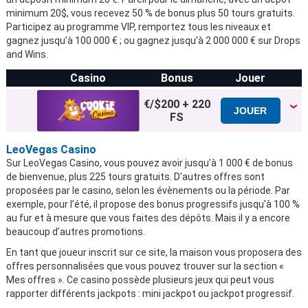
minimum 20$, vous recevez 50 % de bonus plus 50 tours gratuits.
Participez au programme VIP, remportez tous les niveaux et
gagnez jusqu’à 100 000 € ; ou gagnez jusqu’à 2 000 000 € sur Drops
and Wins.
Casino
Bonus
Jouer
€/$200 + 220
›
JOUER
FS
LeoVegas Casino
Sur LeoVegas Casino, vous pouvez avoir jusqu’à 1 000 € de bonus
de bienvenue, plus 225 tours gratuits. D’autres offres sont
proposées par le casino, selon les évènements ou la période. Par
exemple, pour l’été, il propose des bonus progressifs jusqu’à 100 %
au fur et à mesure que vous faites des dépôts. Mais il y a encore
beaucoup d’autres promotions.
En tant que joueur inscrit sur ce site, la maison vous proposera des
offres personnalisées que vous pouvez trouver sur la section «
Mes offres ». Ce casino possède plusieurs jeux qui peut vous
rapporter différents jackpots : mini jackpot ou jackpot progressif.