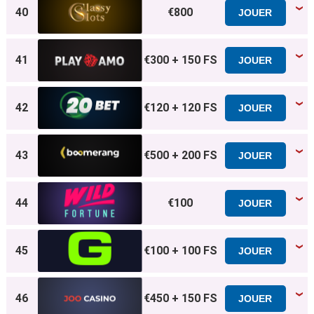
40
€800
›
JOUER
41
€300 + 150 FS
›
JOUER
42
€120 + 120 FS
›
JOUER
43
€500 + 200 FS
›
JOUER
44
€100
›
JOUER
45
€100 + 100 FS
›
JOUER
46
€450 + 150 FS
›
JOUER