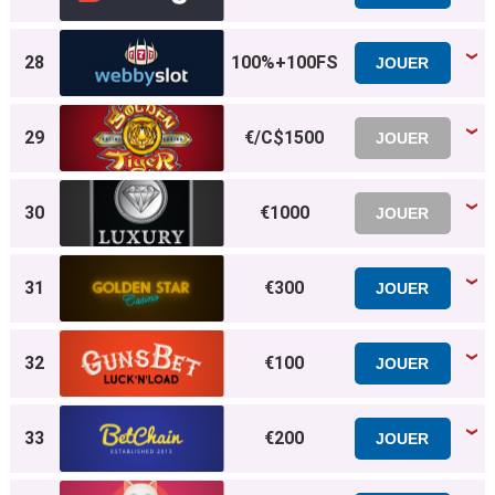
28
100%+100FS
›
JOUER
29
€/C$1500
›
JOUER
30
€1000
›
JOUER
31
€300
›
JOUER
32
€100
›
JOUER
33
€200
›
JOUER