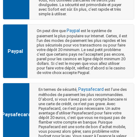
vous, vos données bancaires ne seront pas
divulguées. La sécurité est primordiale et payer
avec Sofort est sûr. En plus, c’est rapide et très
simple à utiliser.
Paypal
On peut dire que
est le système de
paiement le plus populaire sur Internet. Certes, il est
l’un des modes de paiement les plus rapides et les
plus sécurisés pour vos transactions ou pour faire
votre dépôt 20 minimum. Le seul petit problème
Paypal
c’est que certains pays ne l’acceptent pas encore,
pareil pour les casinos en ligne dépôt minimum 20
dollars. Si c’est le moyen que vous allez utiliser
pour faire votre dépôt, vérifiez d’abord si le casino
de votre choix accepte Paypal.
Paysafecard
En termes de sécurité,
est l’une des
méthodes de paiement les plus recommandées.
D’abord, si vous n’avez pas un compte bancaire ni
une carte de crédit, ce n’est pas grave. Avec
Paysafecard, ce n’est pas nécessaire. Un autre
avantage d’utiliser Paysafecard pour faire votre
Paysafecard
dépôt 20 euros, c’est que vous ne risquez pas de
flamber votre compte en banque. Puisque
Paysafecard est une sorte de bon d’achat mobile,
vous pouvez alors gérer, sans problème votre
budget pour le jeu. Vous savez à l’avance la valeur