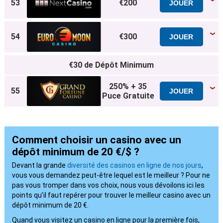
53
€200
JOUER
54
€300
›
JOUER
€30 de Dépôt Minimum
250% + 35
55
›
JOUER
Puce Gratuite
Comment choisir un casino avec un
dépôt minimum de 20 €/$ ?
Devant la grande
diversité des casinos en ligne de nos jours
,
vous vous demandez peut-être lequel est le meilleur ? Pour ne
pas vous tromper dans vos choix, nous vous dévoilons ici les
points qu’il faut repérer pour trouver le meilleur casino avec un
dépôt minimum de 20 €.
Quand vous visitez un casino en ligne pour la première fois,