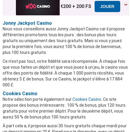
€200 + 200 FS
›
JOUER
Jonny Jackpot Casino
Nous vous conseillons aussi Jonny Jackpot Casino car il propose
différentes promotions tous les jours : des bonus plus tours
gratuits ou uniquement des tours gratuits. Mais si vous y jouez
pour la première fois, vous aurez 100 % de bonus de bienvenue,
plus 100 tours gratuits.
Ce n’est pas tout, votre fidélité sera récompensée. À chaque fois
que vous faites un dépôt et que vous jouez à un jeu, le casino vous
offre des points de fidélité. À chaque 1 000 points récoltés, vous
obtenez 5 £ de bonus. Sur ce Casino, le jackpot s’élève à 17 884
000 £.
Cookies Casino
Notre sélection porte également sur
Cookies Casino
. Ce site
propose des bonus intéressants : 100 % de bonus, plus 120 tours
gratuits pour votre premier dépôt. Pour le deuxième dépôt, vous
aurez 50 % de bonus plus 100 tours gratuits.
À part cela a, il propose aussi 30 tours gratuits chaque mardi pour
un deposit minimum 20 €. Pareil pour le dimanche, avec un dépôt