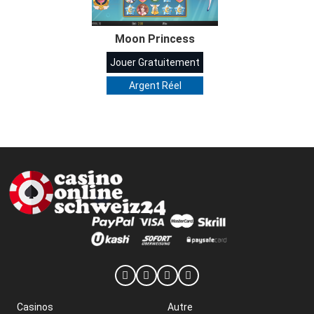
CasinoChan
€400
Moon Princess
Jouer Gratuitement
Bahigo Casino
€750
Argent Réel
Boomerang Casino
€500 + 200 FS
20bet Casino
€120 + 120 FS
NationalCasino
€100
7 Melons Casino
300 CHF
Platinum Play Casino
$800
Casinos
Autre