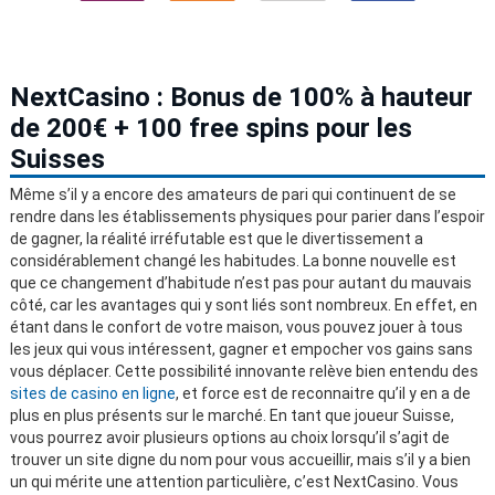
NextCasino : Bonus de 100% à hauteur
de 200€ + 100 free spins pour les
Suisses
Même s’il y a encore des amateurs de pari qui continuent de se
rendre dans les établissements physiques pour parier dans l’espoir
de gagner, la réalité irréfutable est que le divertissement a
considérablement changé les habitudes. La bonne nouvelle est
que ce changement d’habitude n’est pas pour autant du mauvais
côté, car les avantages qui y sont liés sont nombreux. En effet, en
étant dans le confort de votre maison, vous pouvez jouer à tous
les jeux qui vous intéressent, gagner et empocher vos gains sans
vous déplacer. Cette possibilité innovante relève bien entendu des
sites de casino en ligne
, et force est de reconnaitre qu’il y en a de
plus en plus présents sur le marché. En tant que joueur Suisse,
vous pourrez avoir plusieurs options au choix lorsqu’il s’agit de
trouver un site digne du nom pour vous accueillir, mais s’il y a bien
un qui mérite une attention particulière, c’est NextCasino. Vous