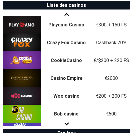
Liste des casinos
Playamo Casino
€300 + 150 FS
Crazy Fox Casino
Cashback 20%
CookieCasino
€/$200 + 220 FS
Casino Empire
€2000
Woo casino
€200 + 200 FS
Bob casino
€500
PlayOJO Casino
50 Free Spins