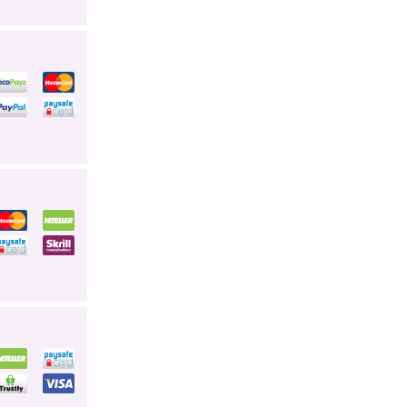
Webby Slot
100%+100FS
Casino
Unique Casino
€200
Lucky31
€131
Euro Palace
$500 + 100
Casino
FS
Eurogrand
$1000 + 25
Casino
FS
William Hill
$300
Casino
€500 + 25
CasinoRoom
FS
CasinoLuck
$150
€1000 + 100
Jonny Jackpot
FS
Casinonic
€1200
Wild Fortune
€100
Casino