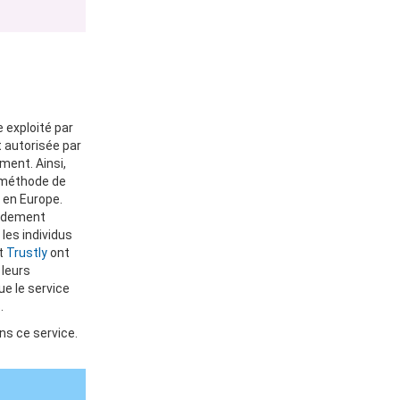
NextCasino
€200
€1500 + 60
Enzo Casino
FS
Megaslot
€100 + 100
Casino
FS
€100 + 100
Gslot Casino
FS
 exploité par
 autorisée par
ment. Ainsi,
 méthode de
 en Europe.
pidement
 les individus
st
Trustly
ont
 leurs
ue le service
.
ns ce service.