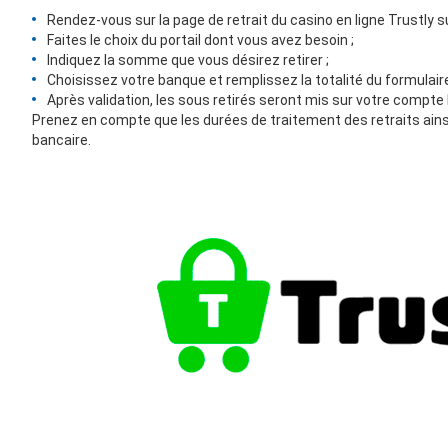
Rendez-vous sur la page de retrait du casino en ligne Trustly s
Faites le choix du portail dont vous avez besoin ;
Indiquez la somme que vous désirez retirer ;
Choisissez votre banque et remplissez la totalité du formulaire
Après validation, les sous retirés seront mis sur votre compte
Prenez en compte que les durées de traitement des retraits ainsi
bancaire.