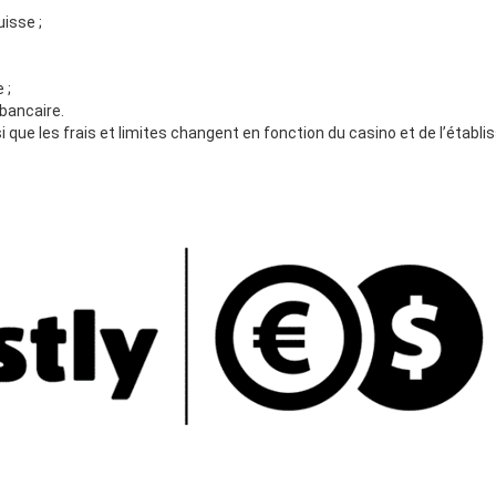
uisse ;
 ;
 bancaire.
 que les frais et limites changent en fonction du casino et de l’établ