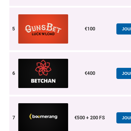
5
€100
JOU
6
€400
JOU
7
€500 + 200 FS
JOU