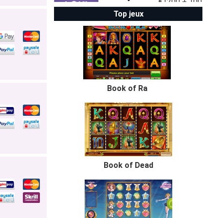
€1200 + 100
Loki Casino
FS
Top jeux
Maneki Casino
€333
BetChain
€200
Casino
Classy Slots
€800
Casino
Spin Samurai
$2000 + 100
Book of Ra
casino
FS
GunsBet Casino
€100
Betchan Casino
€400
Golden Star
€300
Casino
€300 + 50
1xSlots Casino
Book of Dead
FS
CasinoChan
€400
Bahigo Casino
€750
Boomerang
€500 + 200