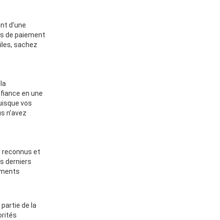
ent d’une
ons de paiement
iles, sachez
la
nfiance en une
puisque vos
us n’avez
s reconnus et
es derniers
sements
partie de la
orités