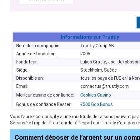
Informations sur Trustly
Nom de la compagnie:
Trustly Group AB
Année de fondation:
2005
Fondateur:
Lukas Gratte, Joel Jakobsson,
Siège:
Stockholm, Suède
Disponible en:
tous les pays de l’UE et la No
Email:
contactus@trustly.com
Meilleur casino de confiance:
Cookies Casino
Bonus de confiance Bester:
€500 Bob Bonus
Vous l’aurez compris, il y a une multitude de raisons pouvant just
Sécurisé et rapide, il faut garder à l’esprit que Trustly n’est pa
Comment déposer de l’argent sur un compt