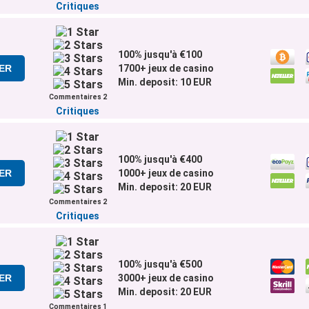
Critiques
100% jusqu'à €100
ER
1700+ jeux de casino
Min. deposit: 10 EUR
Commentaires 2
Critiques
100% jusqu'à €400
ER
1000+ jeux de casino
Min. deposit: 20 EUR
Commentaires 2
Critiques
100% jusqu'à €500
ER
3000+ jeux de casino
Min. deposit: 20 EUR
Commentaires 1