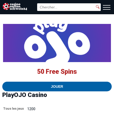
🔍
50 Free Spins
JOUER
PlayOJO Casino
Tous les jeux
1200