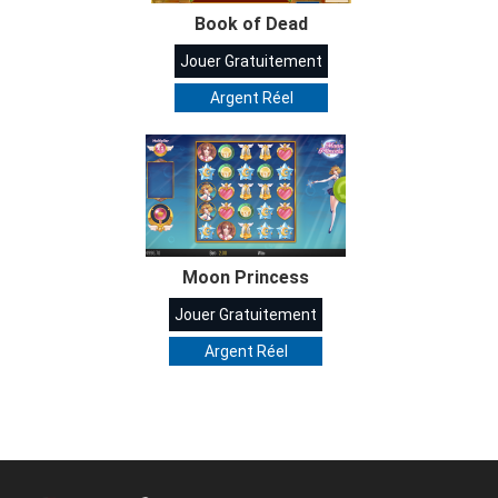
Book of Dead
Golden Star Casino
€300
Jouer Gratuitement
Argent Réel
CasinoChan
€400
1xSlots Casino
€300 + 50 FS
Bahigo Casino
€750
Moon Princess
Jouer Gratuitement
Boomerang Casino
€500 + 200 FS
Argent Réel
20bet Casino
€120 + 120 FS
NationalCasino
€100