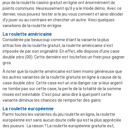
jeux de la roulette casino gratuit en ligne ont énormément de
points communs. Heureusement qu’il y a le mode démo. Avec ce
dernier, vous pouvez tester si le jeu vous convient et ainsi décider
d’y jouer ou au contraire en chercher un autre. Voici quelques
variations de la roulette en ligne.
La roulette américaine
Considérée par beaucoup comme étant la variante la plus
attractive de la roulette gratuit, la roulette américaine s’est
imposée de par son originalité. En effet, elle dispose d’une case
double zéro (00). Cette dernière est toutefois un frein pour gagner
gros.
À noter que la roulette américaine est bien moins généreuse que
les autres variantes de la roulette gratuite en ligne à cause de la
case double zéro. Cette case est un vrai danger car si leur argent
ne tombe pas sur cette case, la perte de la totalité de la somme
misée est inévitable. C’est pour ainsi dire à quel point cette
variante diminue les chances de remporter des gains.
La roulette européenne
Parmi toutes les variantes du jeu roulette en ligne, la roulette
européenne est sans aucun doute celle qui est la plus appréciée
des joueurs. La raison ? La roulette européenne gratuite est,