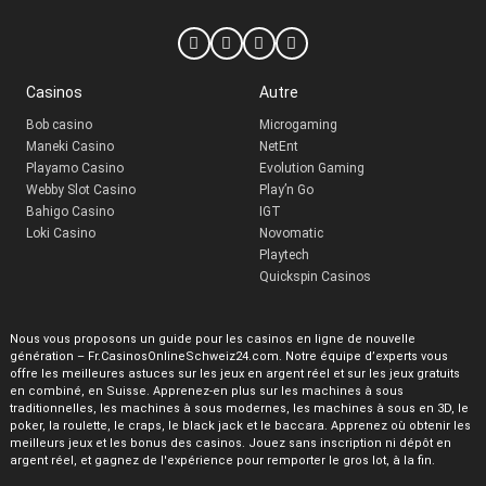
Platinum Play Casino
$800
Casinos
Autre
Slotum Casino
$100
Bob casino
Microgaming
Maneki Casino
NetEnt
Playamo Casino
Evolution Gaming
Boo Casino
€500 + 100 FS
Webby Slot Casino
Play’n Go
Bahigo Casino
IGT
Loki Casino
Novomatic
Spinia Casino
€250 + 50 FS
Playtech
Quickspin Casinos
250% + 35 Puce
Grand Fortune Casino
Gratuite
Nous vous proposons un guide pour les casinos en ligne de nouvelle
génération – Fr.CasinosOnlineSchweiz24.com. Notre équipe d’experts vous
MaChance Casino
€250
offre les meilleures astuces sur les jeux en argent réel et sur les jeux gratuits
en combiné, en Suisse. Apprenez-en plus sur les machines à sous
traditionnelles, les machines à sous modernes, les machines à sous en 3D, le
poker, la roulette, le craps, le black jack et le baccara. Apprenez où obtenir les
Gaming Club
$350
meilleurs jeux et les bonus des casinos. Jouez sans inscription ni dépôt en
argent réel, et gagnez de l'expérience pour remporter le gros lot, à la fin.