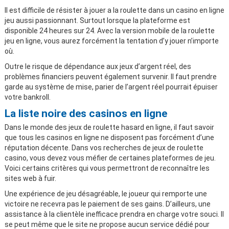
Il est difficile de résister à jouer a la roulette dans un casino en ligne
jeu aussi passionnant. Surtout lorsque la plateforme est
disponible 24 heures sur 24. Avec la version mobile de la roulette
jeu en ligne, vous aurez forcément la tentation d’y jouer n’importe
où.
Outre le risque de dépendance aux jeux d’argent réel, des
problèmes financiers peuvent également survenir. Il faut prendre
garde au système de mise, parier de l’argent réel pourrait épuiser
votre bankroll.
La liste noire des casinos en ligne
Dans le monde des jeux de roulette hasard en ligne, il faut savoir
que tous les casinos en ligne ne disposent pas forcément d’une
réputation décente. Dans vos recherches de jeux de roulette
casino, vous devez vous méfier de certaines plateformes de jeu.
Voici certains critères qui vous permettront de reconnaître les
sites web à fuir.
Une expérience de jeu désagréable, le joueur qui remporte une
victoire ne recevra pas le paiement de ses gains. D’ailleurs, une
assistance à la clientèle inefficace prendra en charge votre souci. Il
se peut même que le site ne propose aucun service dédié pour