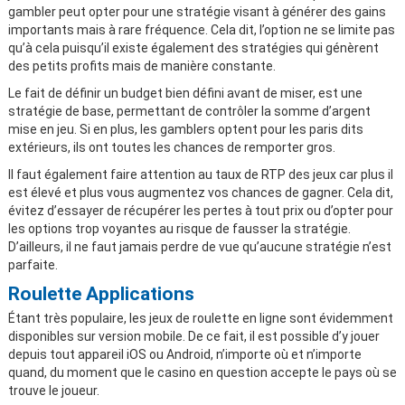
gambler peut opter pour une stratégie visant à générer des gains
importants mais à rare fréquence. Cela dit, l’option ne se limite pas
qu’à cela puisqu’il existe également des stratégies qui génèrent
des petits profits mais de manière constante.
Le fait de définir un budget bien défini avant de miser, est une
stratégie de base, permettant de contrôler la somme d’argent
mise en jeu. Si en plus, les gamblers optent pour les paris dits
extérieurs, ils ont toutes les chances de remporter gros.
Il faut également faire attention au taux de RTP des jeux car plus il
est élevé et plus vous augmentez vos chances de gagner. Cela dit,
évitez d’essayer de récupérer les pertes à tout prix ou d’opter pour
les options trop voyantes au risque de fausser la stratégie.
D’ailleurs, il ne faut jamais perdre de vue qu’aucune stratégie n’est
parfaite.
Roulette Applications
Étant très populaire, les jeux de roulette en ligne sont évidemment
disponibles sur version mobile. De ce fait, il est possible d’y jouer
depuis tout appareil iOS ou Android, n’importe où et n’importe
quand, du moment que le casino en question accepte le pays où se
trouve le joueur.