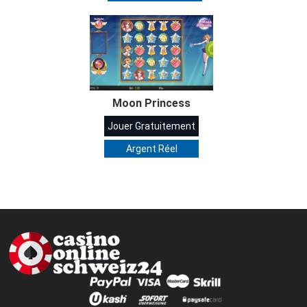
Golden Star Casino
€300
1xSlots Casino
€300 + 50 FS
CasinoChan
€400
Moon Princess
Jouer Gratuitement
Bahigo Casino
€750
Argent Réel
Boomerang Casino
€500 + 200 FS
20bet Casino
€120 + 120 FS
NationalCasino
€100
7 Melons Casino
300 CHF