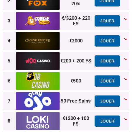
2
JOUER
20%
€/$200 + 220
3
›
JOUER
FS
4
€2000
›
JOUER
5
€200 + 200 FS
›
JOUER
6
€500
›
JOUER
7
50 Free Spins
›
JOUER
€1200 + 100
8
›
JOUER
FS