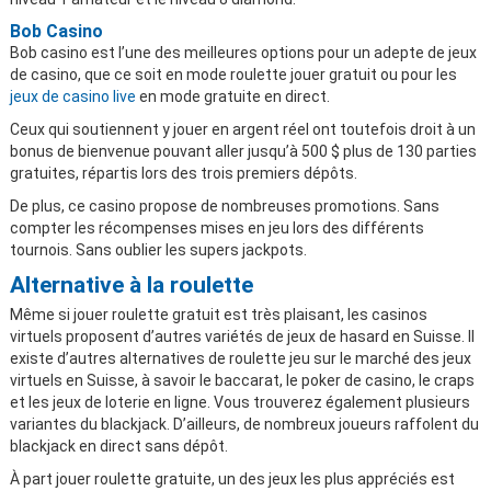
Bob Casino
Bob casino est l’une des meilleures options pour un adepte de jeux
de casino, que ce soit en mode roulette jouer gratuit ou pour les
jeux de casino live
en mode gratuite en direct.
Ceux qui soutiennent y jouer en argent réel ont toutefois droit à un
bonus de bienvenue pouvant aller jusqu’à 500 $ plus de 130 parties
gratuites, répartis lors des trois premiers dépôts.
De plus, ce casino propose de nombreuses promotions. Sans
compter les récompenses mises en jeu lors des différents
tournois. Sans oublier les supers jackpots.
Alternative à la roulette
Même si jouer roulette gratuit est très plaisant, les casinos
virtuels proposent d’autres variétés de jeux de hasard en Suisse. Il
existe d’autres alternatives de roulette jeu sur le marché des jeux
virtuels en Suisse, à savoir le baccarat, le poker de casino, le craps
et les jeux de loterie en ligne. Vous trouverez également plusieurs
variantes du blackjack. D’ailleurs, de nombreux joueurs raffolent du
blackjack en direct sans dépôt.
À part jouer roulette gratuite, un des jeux les plus appréciés est