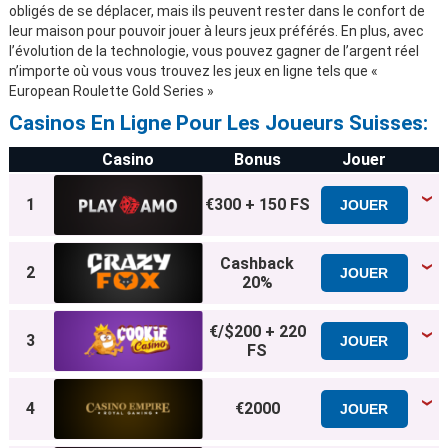
obligés de se déplacer, mais ils peuvent rester dans le confort de
leur maison pour pouvoir jouer à leurs jeux préférés. En plus, avec
l’évolution de la technologie, vous pouvez gagner de l’argent réel
n’importe où vous vous trouvez les jeux en ligne tels que «
European Roulette Gold Series »
Casinos En Ligne Pour Les Joueurs Suisses:
Casino
Bonus
Jouer
1
€300 + 150 FS
›
JOUER
Cashback
2
›
JOUER
20%
€/$200 + 220
3
›
JOUER
FS
4
€2000
›
JOUER