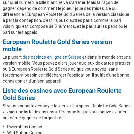
sur quel numéro la bille blanche va s’arrêter. Mais la façon de
gagner dépend de comment le joueur joue ses mises. Ce qui
différencie l’European Roulette Gold Series de la version classique
à part la conception, c’est l’ajout d’autres paris comme le pari
voisin, qui est composé de 5 numéros, et le pari sur les paris ou le
pari sur les appels.
European Roulette Gold Series version
mobile
La plupart
des casinos en ligne en Suisse
et dans le monde ont une
version mobile. Vous pouvez alors jouer aux jeux de cartes gratuits
ou à European Roulette Gold Series où que vous soyez, sans
forcément besoin de télécharger l’application. Il suffit d’une bonne
connexion et d’un bon appareil.
Liste des casinos avec European Roulette
Gold Series
Si vous souhaitez essayer les jeux « European Roulette Gold Series
», voici une liste de casinos intéressants que vous pouvez visiter
ou même gagner de l’argent réel :
RivieraPlay Casino
Wild Sultan Casino