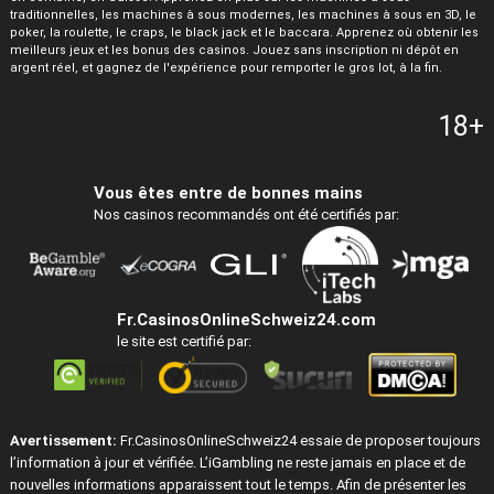
traditionnelles, les machines à sous modernes, les machines à sous en 3D, le
poker, la roulette, le craps, le black jack et le baccara. Apprenez où obtenir les
Gaming Club
$350
meilleurs jeux et les bonus des casinos. Jouez sans inscription ni dépôt en
argent réel, et gagnez de l'expérience pour remporter le gros lot, à la fin.
Webby Slot Casino
100%+100FS
18+
Unique Casino
€200
Vous êtes entre de bonnes mains
Nos casinos recommandés ont été certifiés par:
Lucky31
€131
Euro Palace Casino
$500 + 100 FS
Fr.CasinosOnlineSchweiz24.com
le site est certifié par:
Eurogrand Casino
$1000 + 25 FS
William Hill Casino
$300
Avertissement:
Fr.CasinosOnlineSchweiz24 essaie de proposer toujours
l’information à jour et vérifiée. L’iGambling ne reste jamais en place et de
nouvelles informations apparaissent tout le temps. Afin de présenter les