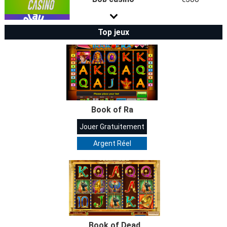
PlayOJO Casino
50 Free Spins
Top jeux
Loki Casino
€1200 + 100 FS
Maneki Casino
€333
Book of Ra
BetChain Casino
€200
Jouer Gratuitement
Argent Réel
Classy Slots Casino
€800
Spin Samurai casino
$2000 + 100 FS
GunsBet Casino
€100
Book of Dead