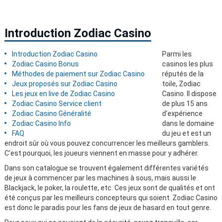
Introduction Zodiac Casino
Introduction Zodiac Casino
Parmi les
Zodiac Casino Bonus
casinos les plus
Méthodes de paiement sur Zodiac Casino
réputés de la
Jeux proposés sur Zodiac Casino
toile, Zodiac
Les jeux en live de Zodiac Casino
Casino. Il dispose
Zodiac Casino Service client
de plus 15 ans
Zodiac Casino Généralité
d’expérience
Zodiac Casino Info
dans le domaine
FAQ
du jeu et est un
endroit sûr où vous pouvez concurrencer les meilleurs gamblers.
C’est pourquoi, les joueurs viennent en masse pour y adhérer.
Dans son catalogue se trouvent également différentes variétés
de jeux à commencer par les machines à sous, mais aussi le
Blackjack, le poker, la roulette, etc. Ces jeux sont de qualités et ont
été conçus par les meilleurs concepteurs qui soient. Zodiac Casino
est donc le paradis pour les fans de jeux de hasard en tout genre.