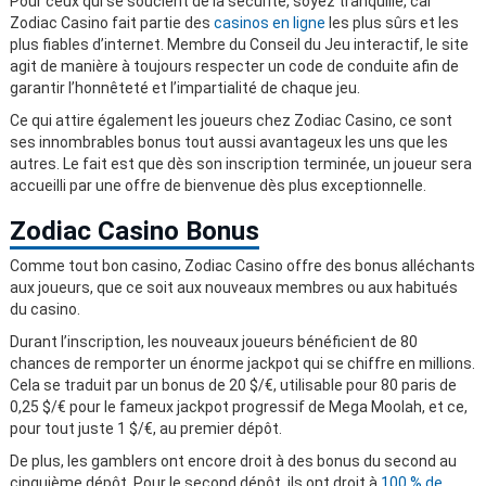
Pour ceux qui se soucient de la sécurité, soyez tranquille, car
Zodiac Casino fait partie des
casinos en ligne
les plus sûrs et les
plus fiables d’internet. Membre du Conseil du Jeu interactif, le site
agit de manière à toujours respecter un code de conduite afin de
garantir l’honnêteté et l’impartialité de chaque jeu.
Ce qui attire également les joueurs chez Zodiac Casino, ce sont
ses innombrables bonus tout aussi avantageux les uns que les
autres. Le fait est que dès son inscription terminée, un joueur sera
accueilli par une offre de bienvenue dès plus exceptionnelle.
Zodiac Casino Bonus
Comme tout bon casino, Zodiac Casino offre des bonus alléchants
aux joueurs, que ce soit aux nouveaux membres ou aux habitués
du casino.
Durant l’inscription, les nouveaux joueurs bénéficient de 80
chances de remporter un énorme jackpot qui se chiffre en millions.
Cela se traduit par un bonus de 20 $/€, utilisable pour 80 paris de
0,25 $/€ pour le fameux jackpot progressif de Mega Moolah, et ce,
pour tout juste 1 $/€, au premier dépôt.
De plus, les gamblers ont encore droit à des bonus du second au
cinquième dépôt. Pour le second dépôt, ils ont droit à
100 % de