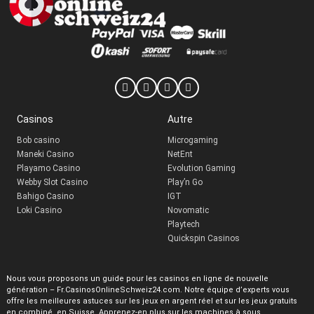
NationalCasino
€100
7 Melons Casino
300 CHF
Platinum Play Casino
$800
Casinos
Autre
Slotum Casino
$100
Bob casino
Microgaming
Maneki Casino
NetEnt
Boo Casino
€500 + 100 FS
Playamo Casino
Evolution Gaming
Webby Slot Casino
Play’n Go
Bahigo Casino
IGT
Spinia Casino
€250 + 50 FS
Loki Casino
Novomatic
Playtech
Quickspin Casinos
250% + 35 Puce
Grand Fortune Casino
Gratuite
Nous vous proposons un guide pour les casinos en ligne de nouvelle
génération – Fr.CasinosOnlineSchweiz24.com. Notre équipe d’experts vous
MaChance Casino
€250
offre les meilleures astuces sur les jeux en argent réel et sur les jeux gratuits
en combiné, en Suisse. Apprenez-en plus sur les machines à sous