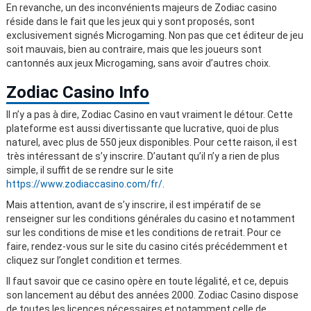
En revanche, un des inconvénients majeurs de Zodiac casino
réside dans le fait que les jeux qui y sont proposés, sont
exclusivement signés Microgaming. Non pas que cet éditeur de jeu
soit mauvais, bien au contraire, mais que les joueurs sont
cantonnés aux jeux Microgaming, sans avoir d’autres choix.
Zodiac Casino Info
Il n’y a pas à dire, Zodiac Casino en vaut vraiment le détour. Cette
plateforme est aussi divertissante que lucrative, quoi de plus
naturel, avec plus de 550 jeux disponibles. Pour cette raison, il est
très intéressant de s’y inscrire. D’autant qu’il n’y a rien de plus
simple, il suffit de se rendre sur le site
https://www.zodiaccasino.com/fr/
.
Mais attention, avant de s’y inscrire, il est impératif de se
renseigner sur les conditions générales du casino et notamment
sur les conditions de mise et les conditions de retrait. Pour ce
faire, rendez-vous sur le site du casino cités précédemment et
cliquez sur l’onglet condition et termes.
Il faut savoir que ce casino opère en toute légalité, et ce, depuis
son lancement au début des années 2000. Zodiac Casino dispose
de toutes les licences nécessaires et notamment celle de