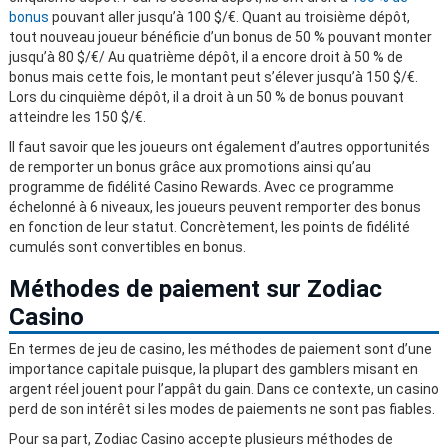
bonus
pouvant aller jusqu’à 100 $/€. Quant au troisième dépôt,
tout nouveau joueur bénéficie d’un bonus de 50 % pouvant monter
jusqu’à 80 $/€/ Au quatrième dépôt, il a encore droit à 50 % de
bonus mais cette fois, le montant peut s’élever jusqu’à 150 $/€.
Lors du cinquième dépôt, il a droit à un 50 % de bonus pouvant
atteindre les 150 $/€.
Il faut savoir que les joueurs ont également d’autres opportunités
de remporter un bonus grâce aux promotions ainsi qu’au
programme de fidélité Casino Rewards. Avec ce programme
échelonné à 6 niveaux, les joueurs peuvent remporter des bonus
en fonction de leur statut. Concrètement, les points de fidélité
cumulés sont convertibles en bonus.
Méthodes de paiement sur Zodiac
Casino
En termes de jeu de casino, les méthodes de paiement sont d’une
importance capitale puisque, la plupart des gamblers misant en
argent réel jouent pour l’appât du gain. Dans ce contexte, un casino
perd de son intérêt si les modes de paiements ne sont pas fiables.
Pour sa part, Zodiac Casino accepte plusieurs méthodes de