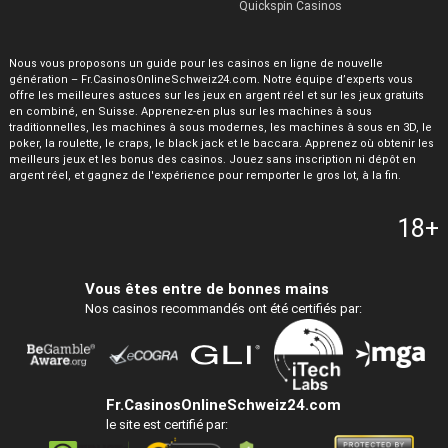
Quickspin Casinos
Nous vous proposons un guide pour les casinos en ligne de nouvelle
génération – Fr.CasinosOnlineSchweiz24.com. Notre équipe d’experts vous
offre les meilleures astuces sur les jeux en argent réel et sur les jeux gratuits
en combiné, en Suisse. Apprenez-en plus sur les machines à sous
traditionnelles, les machines à sous modernes, les machines à sous en 3D, le
poker, la roulette, le craps, le black jack et le baccara. Apprenez où obtenir les
meilleurs jeux et les bonus des casinos. Jouez sans inscription ni dépôt en
argent réel, et gagnez de l'expérience pour remporter le gros lot, à la fin.
18+
Vous êtes entre de bonnes mains
Nos casinos recommandés ont été certifiés par:
Fr.CasinosOnlineSchweiz24.com
le site est certifié par: