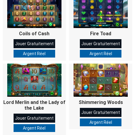
Coils of Cash
Fire Toad
Jouer Gratuitement
Jouer Gratuitement
Argent Réel
Argent Réel
Lord Merlin and the Lady of
Shimmering Woods
the Lake
Jouer Gratuitement
Jouer Gratuitement
Argent Réel
Argent Réel