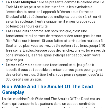
Le Thoth Multiplier :
elle se présente comme le célèbre Wild. Le
Toth Multiplier peut se substituer à tous les symboles à
l’exception du scatter. Il apparaît à l’écran sous forme de
Stacked Wild et déclenche des multiplicateurs de x2, x3, ou x5
selon les rouleaux. Il entre uniquement en jeu lorsque vous
obtenez des tours gratuits.
Les Free Spins :
comme son nom l’indique, c’est une
fonctionnalité qui permet de remporter des tours gratuits sur
Rich Wilde sur internet. Si vous faites atterrir sur les rouleaux 3
Scatter ou plus, vous activez cette option et obtenez jusqu’à 10
free spins. En plus, lorsque vous déclenchez une victoire avec de
bons symboles, les free spins s’élargissent et couvrent votre
grille de jeu.
Le mode Gamble :
c’est une fonctionnalité du jeu grâce à
laquelle il vous est possible de miser sur vos gains pour gagner
des crédits en plus. Grâce à elle, vous pouvez gagner jusqu’à 25
000 crédits sur un spin.
Rich Wilde And The Amulet Of The Dead
Gameplay
La slot machine Rich Wilde And The Amulet Of The Dead est un
Game qui transporte les parieurs dans un espace confiné de