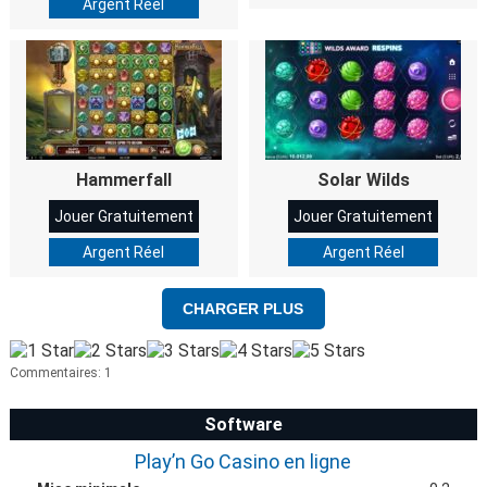
Argent Réel
Hammerfall
Solar Wilds
Jouer Gratuitement
Jouer Gratuitement
Argent Réel
Argent Réel
CHARGER PLUS
Commentaires: 1
Software
Play’n Go Casino en ligne