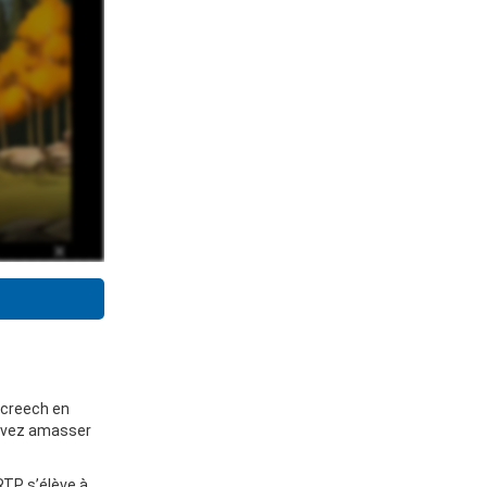
Screech en
pouvez amasser
RTP s’élève à