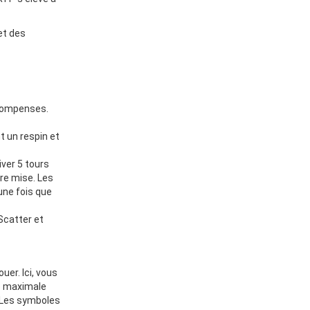
et des
écompenses.
t un respin et
ver 5 tours
tre mise. Les
une fois que
 Scatter et
uer. Ici, vous
se maximale
. Les symboles