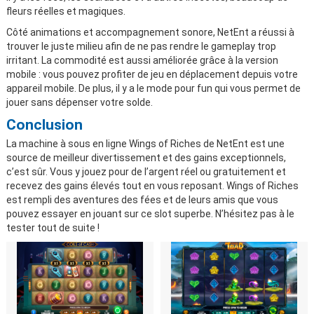
fleurs réelles et magiques.
Côté animations et accompagnement sonore, NetEnt a réussi à
trouver le juste milieu afin de ne pas rendre le gameplay trop
irritant. La commodité est aussi améliorée grâce à la version
mobile : vous pouvez profiter de jeu en déplacement depuis votre
appareil mobile. De plus, il y a le mode pour fun qui vous permet de
jouer sans dépenser votre solde.
Conclusion
La machine à sous en ligne Wings of Riches de NetEnt est une
source de meilleur divertissement et des gains exceptionnels,
c’est sûr. Vous y jouez pour de l’argent réel ou gratuitement et
recevez des gains élevés tout en vous reposant. Wings of Riches
est rempli des aventures des fées et de leurs amis que vous
pouvez essayer en jouant sur ce slot superbe. N’hésitez pas à le
tester tout de suite !