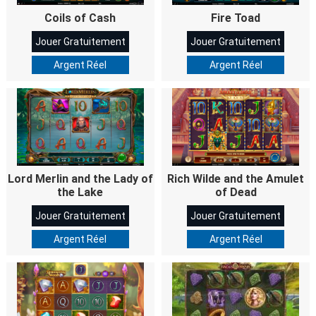
Coils of Cash
Fire Toad
Jouer Gratuitement
Jouer Gratuitement
Argent Réel
Argent Réel
Lord Merlin and the Lady of
Rich Wilde and the Amulet
the Lake
of Dead
Jouer Gratuitement
Jouer Gratuitement
Argent Réel
Argent Réel