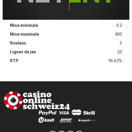
Mise minimale
0.2
Mise maximale
400
Rouleau
5
Lignes de jeu
20
RTP
96.63%