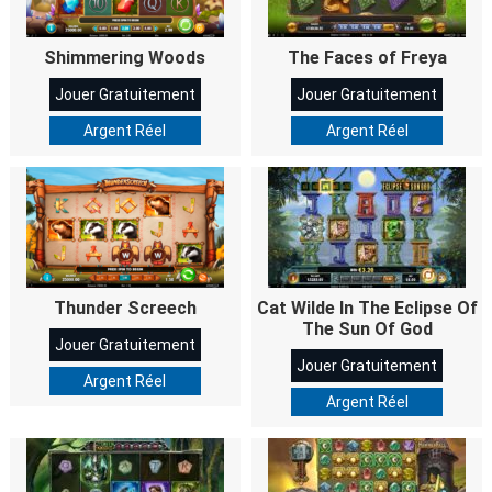
Shimmering Woods
The Faces of Freya
Jouer Gratuitement
Jouer Gratuitement
Argent Réel
Argent Réel
Thunder Screech
Cat Wilde In The Eclipse Of
The Sun Of God
Jouer Gratuitement
Jouer Gratuitement
Argent Réel
Argent Réel