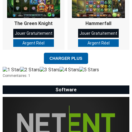
The Green Knight
Hammerfall
Jouer Gratuitement
Jouer Gratuitement
Argent Réel
Argent Réel
CHARGER PLUS
Commentaires: 1
Software