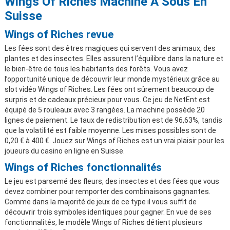
Wings Of Riches Machine À Sous En
Suisse
Wings of Riches revue
Les fées sont des êtres magiques qui servent des animaux, des
plantes et des insectes. Elles assurent l’équilibre dans la nature et
le bien-être de tous les habitants des forêts. Vous avez
l’opportunité unique de découvrir leur monde mystérieux grâce au
slot vidéo Wings of Riches. Les fées ont sûrement beaucoup de
surpris et de cadeaux précieux pour vous. Ce jeu de NetEnt est
équipé de 5 rouleaux avec 3 rangées. La machine possède 20
lignes de paiement. Le taux de redistribution est de 96,63%, tandis
que la volatilité est faible moyenne. Les mises possibles sont de
0,20 € à 400 €. Jouez sur Wings of Riches est un vrai plaisir pour les
joueurs du casino en ligne en Suisse.
Wings of Riches fonctionnalités
Le jeu est parsemé des fleurs, des insectes et des fées que vous
devez combiner pour remporter des combinaisons gagnantes.
Comme dans la majorité de jeux de ce type il vous suffit de
découvrir trois symboles identiques pour gagner. En vue de ses
fonctionnalités, le modèle Wings of Riches détient plusieurs