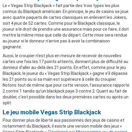
Le « Vegas Strip Blackjack » fait partie des trois types les plus
connus du Blackjack américain. En principe, le jeu de casino se joue
avec quatre paquets de cartes classiques en enlevant les Jokers,
soit 4 jeux de 52 cartes. Comme pour le Blackjack classique, le
joueur a le droit de prendre une assurance mais pour ce faire, il doit
mettre la même mise que celle du départ. Cette mise sera rendue
au joueur si le donneur n’arrive pas à avoir la combinaison
gagnante.
Aussi, le croupier n’est plus en mesure de recevoir de nouvelles
cartes une fois les 17 points atteints, donnant plus de difficulté au
donneur d’aller au-delà des 21 points. En effet, comme pour le jeu
Blackjack, le joueur du « Vegas Strip Blackjack » gagne s’il dépasse
les 21 points ou si sa main est supérieure à celle du croupier.
Notons tout de même que pour cette version, l’assurance rapporte
2 contre 1 tandis qu’un blackjack paye 3 contre 2. Quant au fait de
doubler, c’est possible dans les deux premières cartes ou après un
split.
Le jeu mobile Vegas Strip Blackjack
Pour donner plus de liberté aux passionnés des jeux de casino et
notamment du Blackjack, il existe une version mobile des jeux «
Vegas Strip Blackjack ».
Développé par Microgaming, jeu de casino