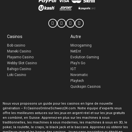
Casinos
Autre
Bob casino
Microgaming
Maneki Casino
NetEnt
Playamo Casino
Evolution Gaming
Webby Slot Casino
Play’n Go
Bahigo Casino
IGT
Loki Casino
Novomatic
Playtech
Quickspin Casinos
Nous vous proposons un guide pour les casinos en ligne de nouvelle
génération – Fr.CasinosOnlineSchweiz24.com. Notre équipe d’experts vous
offre les meilleures astuces sur les jeux en argent réel et sur les jeux gratuits
en combiné, en Suisse. Apprenez-en plus sur les machines à sous
traditionnelles, les machines à sous modernes, les machines à sous en 3D, le
poker, la roulette, le craps, le black jack et le baccara. Apprenez où obtenir les
meilleurs jeux et les bonus des casinos. Jouez sans inscription ni dépôt en