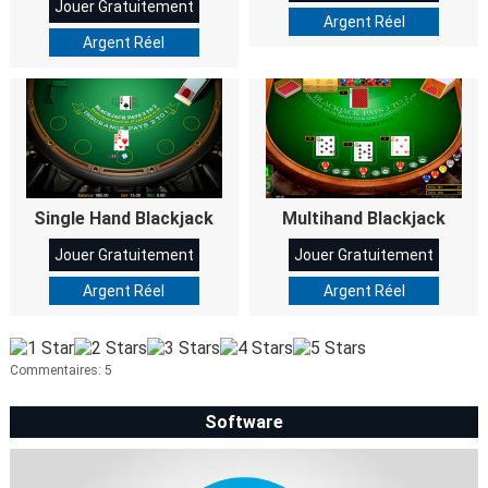
Jouer Gratuitement
Argent Réel
Argent Réel
Single Hand Blackjack
Multihand Blackjack
Jouer Gratuitement
Jouer Gratuitement
Argent Réel
Argent Réel
Commentaires: 5
Software