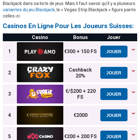
Blackjack dans sa liste de jeux. Mais il faut savoir qu’il y a plusieurs
variantes du jeu Blackjack
, le « Vegas Strip Blackjack » figure parmi
celles-ci.
Casinos En Ligne Pour Les Joueurs Suisses:
Casino
Bonus
Jouer
1
€300 + 150 FS
›
JOUER
Cashback
2
›
JOUER
20%
€/$200 + 220
3
›
JOUER
FS
4
€2000
›
JOUER
5
€200 + 200 FS
›
JOUER