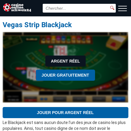
🔍
Vegas Strip Blackjack
ARGENT RÉEL
JOUER GRATUITEMENT
JOUER POUR ARGENT RÉEL
Le Blackjack est sans aucun doute l’un des jeux de casino les plus
populaires. Ainsi, tout casino digne de ce nom doit avoir le