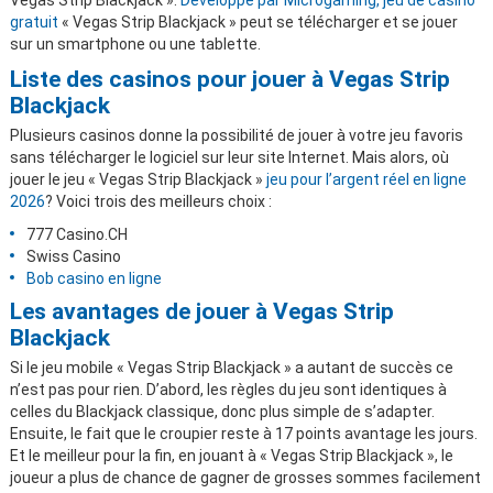
gratuit
« Vegas Strip Blackjack » peut se télécharger et se jouer
sur un smartphone ou une tablette.
Liste des casinos pour jouer à Vegas Strip
Blackjack
Plusieurs casinos donne la possibilité de jouer à votre jeu favoris
sans télécharger le logiciel sur leur site Internet. Mais alors, où
jouer le jeu « Vegas Strip Blackjack »
jeu pour l’argent réel en ligne
2026
? Voici trois des meilleurs choix :
777 Casino.CH
Swiss Casino
Bob casino en ligne
Les avantages de jouer à Vegas Strip
Blackjack
Si le jeu mobile « Vegas Strip Blackjack » a autant de succès ce
n’est pas pour rien. D’abord, les règles du jeu sont identiques à
celles du Blackjack classique, donc plus simple de s’adapter.
Ensuite, le fait que le croupier reste à 17 points avantage les jours.
Et le meilleur pour la fin, en jouant à « Vegas Strip Blackjack », le
joueur a plus de chance de gagner de grosses sommes facilement