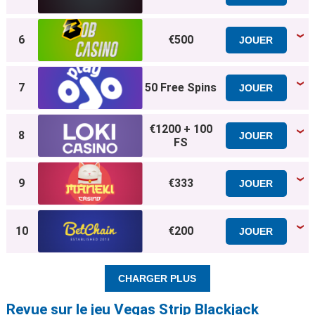
6
€500
›
JOUER
7
50 Free Spins
›
JOUER
€1200 + 100
8
›
JOUER
FS
9
€333
›
JOUER
10
€200
›
JOUER
CHARGER PLUS
Revue sur le jeu Vegas Strip Blackjack