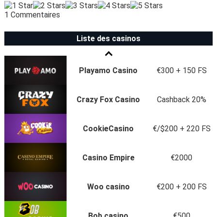
1
Commentaires
Liste des casinos
Playamo Casino
€300 + 150 FS
Crazy Fox Casino
Cashback 20%
CookieCasino
€/$200 + 220 FS
Casino Empire
€2000
Woo casino
€200 + 200 FS
Bob casino
€500