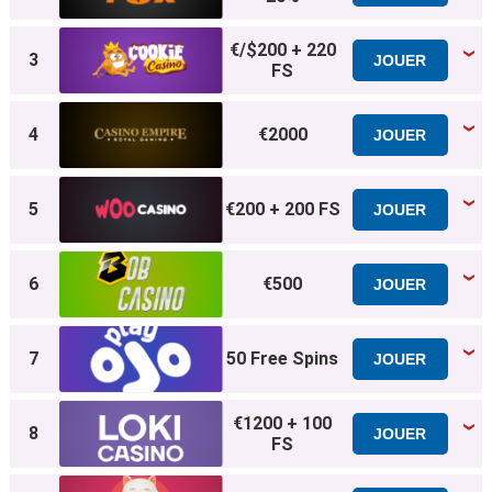
€/$200 + 220
3
›
JOUER
FS
4
€2000
›
JOUER
5
€200 + 200 FS
›
JOUER
6
€500
›
JOUER
7
50 Free Spins
›
JOUER
€1200 + 100
8
›
JOUER
FS