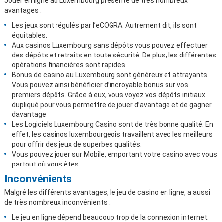
Jouer en ligne au Luxembourg présente de très nombreux
avantages :
Les jeux sont régulés par l’eCOGRA. Autrement dit, ils sont
équitables.
Aux casinos Luxembourg sans dépôts vous pouvez effectuer
des dépôts et retraits en toute sécurité. De plus, les différentes
opérations financières sont rapides
Bonus de casino au Luxembourg sont généreux et attrayants.
Vous pouvez ainsi bénéficier d’incroyable bonus sur vos
premiers dépôts. Grâce à eux, vous voyez vos dépôts initiaux
dupliqué pour vous permettre de jouer d’avantage et de gagner
davantage
Les Logiciels Luxembourg Casino sont de très bonne qualité. En
effet, les casinos luxembourgeois travaillent avec les meilleurs
pour offrir des jeux de superbes qualités.
Vous pouvez jouer sur Mobile, emportant votre casino avec vous
partout où vous êtes.
Inconvénients
Malgré les différents avantages, le jeu de casino en ligne, a aussi
de très nombreux inconvénients :
Le jeu en ligne dépend beaucoup trop de la connexion internet.