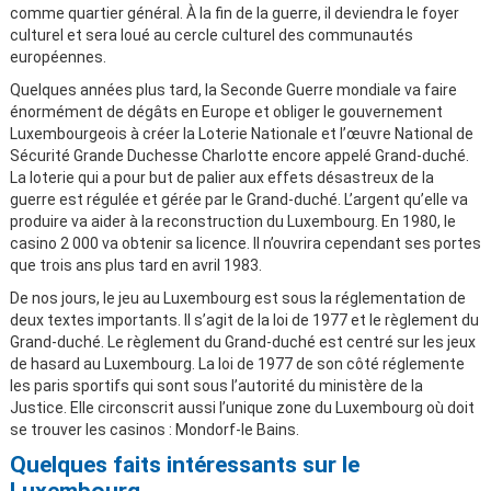
comme quartier général. À la fin de la guerre, il deviendra le foyer
culturel et sera loué au cercle culturel des communautés
européennes.
Quelques années plus tard, la Seconde Guerre mondiale va faire
énormément de dégâts en Europe et obliger le gouvernement
Luxembourgeois à créer la Loterie Nationale et l’œuvre National de
Sécurité Grande Duchesse Charlotte encore appelé Grand-duché.
La loterie qui a pour but de palier aux effets désastreux de la
guerre est régulée et gérée par le Grand-duché. L’argent qu’elle va
produire va aider à la reconstruction du Luxembourg. En 1980, le
casino 2 000 va obtenir sa licence. Il n’ouvrira cependant ses portes
que trois ans plus tard en avril 1983.
De nos jours, le jeu au Luxembourg est sous la réglementation de
deux textes importants. Il s’agit de la loi de 1977 et le règlement du
Grand-duché. Le règlement du Grand-duché est centré sur les jeux
de hasard au Luxembourg. La loi de 1977 de son côté réglemente
les paris sportifs qui sont sous l’autorité du ministère de la
Justice. Elle circonscrit aussi l’unique zone du Luxembourg où doit
se trouver les casinos : Mondorf-le Bains.
Quelques faits intéressants sur le
Luxembourg