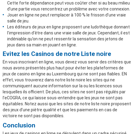
Cette forte dépendance peut vous coûter cher si au beau milieu
d’une partie vous rencontrez un problème avec votre connexion.
Jouer en ligne ne peut remplacer à 100 % le frisson d’une vraie
salle de jeu.
Les éditeurs de jeux en ligne proposent une ludothèque donnant
l’impression d’être dans une vraie salle de jeux. Cependant, il est
indéniable qu’on ne peut ressentir la sensation des jetons de
jeux dans sa main en jouant en ligne.
Evitez les Casinos de notre Liste noire
En vous inscrivant en ligne, vous devez vous servir des critères que
nous avons présentés plus haut pour éviter les plateformes de
jeux de casino en ligne au Luxembourg qui ne sont pas fiables. EN
effet, vous trouverez dans notre liste noire les sites qui ne
communiquent aucune information sur la ou les licences sous
lesquelles ils officient. De plus, ces sites ne sont pas régulés par
l’eCOGRA, ce qui laisse sous-entendre que les jeux ne sont pas
équitables. Notez aussi que les sites de notre liste noire proposent
des jeux d’une piètre qualité et que les paiements en cas de
victoire ne sont pas disponibles.
Conclusion
Les jeux de casinos en ligne se déroulent dans un cadre sécurisé,