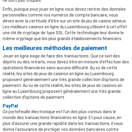
ne sont pas truqués.
Enfin, puisque pour jouer en ligne vous devez rentrer des données
personnelles comme vos numéros de compte bancaire, vous
devez avoir la certitude d’être sur un site de jeu de casino sérieux.
Les meilleurs casinos en ligne du Luxembourg utilisent à cet effet
une clé de cryptage de type SSL. Cette technologie leur donne le
même cryptage que les plus grands établissements financiers.
Les meilleures méthodes de paiement
Jouer en ligne exige de faire des transactions. Que ce soit des
dépôts ou des retraits, vous devez être en mesure d’effectuer des
opérations financières sans aucune difficulté. Au vu de cette
réalité, les sites de jeux de casinos en ligne au Luxembourg
proposent généralement une très grande collection d’options de
paiement. Au vu de cette réalité, les sites de jeux de casinos en
ligne au Luxembourg proposent généralement une très grande
collection d’options de paiement.
PayPal
Ce portefeuille électronique est l’un des plus connus dans le
monde des transactions financières en ligne. Et pour cause, en
plus d’assurer une grande rapidité dans les transactions, il vous
donne l’assurance de protéger vos données bancaires contre