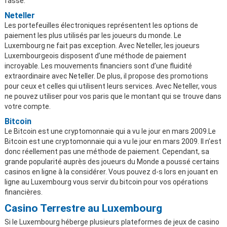
fasse.
Neteller
Les portefeuilles électroniques représentent les options de
paiement les plus utilisés par les joueurs du monde. Le
Luxembourg ne fait pas exception. Avec Neteller, les joueurs
Luxembourgeois disposent d’une méthode de paiement
incroyable. Les mouvements financiers sont d’une fluidité
extraordinaire avec Neteller. De plus, il propose des promotions
pour ceux et celles qui utilisent leurs services. Avec Neteller, vous
ne pouvez utiliser pour vos paris que le montant qui se trouve dans
votre compte.
Bitcoin
Le Bitcoin est une cryptomonnaie qui a vu le jour en mars 2009.Le
Bitcoin est une cryptomonnaie qui a vu le jour en mars 2009. Il n’est
donc réellement pas une méthode de paiement. Cependant, sa
grande popularité auprès des joueurs du Monde a poussé certains
casinos en ligne à la considérer. Vous pouvez d-s lors en jouant en
ligne au Luxembourg vous servir du bitcoin pour vos opérations
financières.
Casino Terrestre au Luxembourg
Si le Luxembourg héberge plusieurs plateformes de jeux de casino