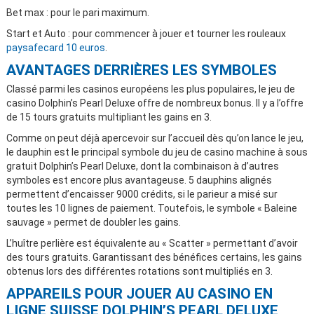
Bet max : pour le pari maximum.
Start et Auto : pour commencer à jouer et tourner les rouleaux
paysafecard 10 euros
.
AVANTAGES DERRIÈRES LES SYMBOLES
Classé parmi les casinos européens les plus populaires, le jeu de
casino Dolphin’s Pearl Deluxe offre de nombreux bonus. Il y a l’offre
de 15 tours gratuits multipliant les gains en 3.
Comme on peut déjà apercevoir sur l’accueil dès qu’on lance le jeu,
le dauphin est le principal symbole du jeu de casino machine à sous
gratuit Dolphin’s Pearl Deluxe, dont la combinaison à d’autres
symboles est encore plus avantageuse. 5 dauphins alignés
permettent d’encaisser 9000 crédits, si le parieur a misé sur
toutes les 10 lignes de paiement. Toutefois, le symbole « Baleine
sauvage » permet de doubler les gains.
L’huître perlière est équivalente au « Scatter » permettant d’avoir
des tours gratuits. Garantissant des bénéfices certains, les gains
obtenus lors des différentes rotations sont multipliés en 3.
APPAREILS POUR JOUER AU CASINO EN
LIGNE SUISSE DOLPHIN’S PEARL DELUXE