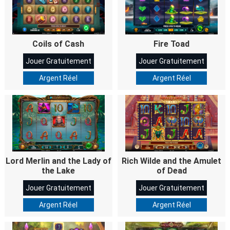
Coils of Cash
Fire Toad
Jouer Gratuitement
Jouer Gratuitement
Argent Réel
Argent Réel
Lord Merlin and the Lady of
Rich Wilde and the Amulet
the Lake
of Dead
Jouer Gratuitement
Jouer Gratuitement
Argent Réel
Argent Réel