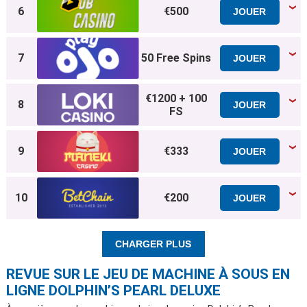
6
€500
›
JOUER
7
50 Free Spins
›
JOUER
€1200 + 100
8
›
JOUER
FS
9
€333
›
JOUER
10
€200
›
JOUER
CHARGER PLUS
REVUE SUR LE JEU DE MACHINE À SOUS EN
LIGNE DOLPHIN’S PEARL DELUXE