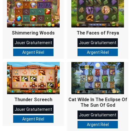
Shimmering Woods
The Faces of Freya
Jouer Gratuitement
Jouer Gratuitement
Argent Réel
Argent Réel
Thunder Screech
Cat Wilde In The Eclipse Of
The Sun Of God
Jouer Gratuitement
Jouer Gratuitement
Argent Réel
Argent Réel