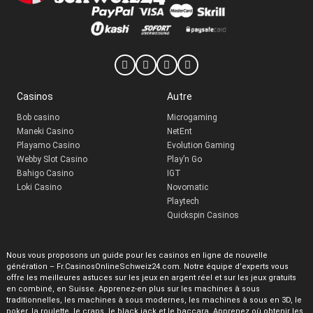
Casinos
Autre
Bob casino
Microgaming
Maneki Casino
NetEnt
Playamo Casino
Evolution Gaming
Webby Slot Casino
Play’n Go
Bahigo Casino
IGT
Loki Casino
Novomatic
Playtech
Quickspin Casinos
Nous vous proposons un guide pour les casinos en ligne de nouvelle
génération – Fr.CasinosOnlineSchweiz24.com. Notre équipe d’experts vous
offre les meilleures astuces sur les jeux en argent réel et sur les jeux gratuits
en combiné, en Suisse. Apprenez-en plus sur les machines à sous
traditionnelles, les machines à sous modernes, les machines à sous en 3D, le
poker, la roulette, le craps, le black jack et le baccara. Apprenez où obtenir les