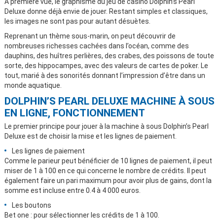
À première vue, le graphisme du jeu de casino Dolphin’s Pearl
Deluxe donne déjà envie de jouer. Restant simples et classiques,
les images ne sont pas pour autant désuètes.
Reprenant un thème sous-marin, on peut découvrir de
nombreuses richesses cachées dans l’océan, comme des
dauphins, des huîtres perlières, des crabes, des poissons de toute
sorte, des hippocampes, avec des valeurs de cartes de poker. Le
tout, marié à des sonorités donnant l’impression d’être dans un
monde aquatique.
DOLPHIN’S PEARL DELUXE MACHINE À SOUS
EN LIGNE, FONCTIONNEMENT
Le premier principe pour jouer à la machine à sous Dolphin’s Pearl
Deluxe est de choisir la mise et les lignes de paiement.
Les lignes de paiement
Comme le parieur peut bénéficier de 10 lignes de paiement, il peut
miser de 1 à 100 en ce qui concerne le nombre de crédits. Il peut
également faire un pari maximum pour avoir plus de gains, dont la
somme est incluse entre 0.4 à 4 000 euros.
Les boutons
Bet one : pour sélectionner les crédits de 1 à 100.