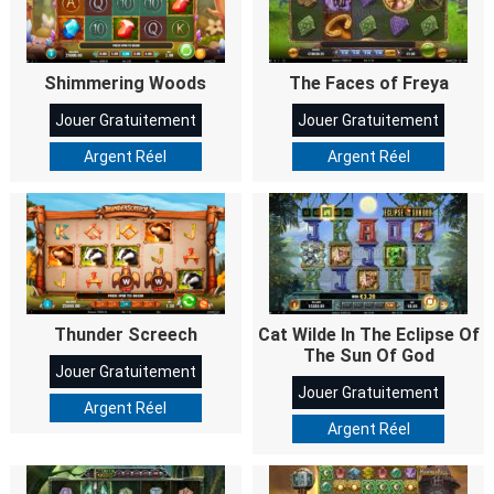
Shimmering Woods
The Faces of Freya
Jouer Gratuitement
Jouer Gratuitement
Argent Réel
Argent Réel
Thunder Screech
Cat Wilde In The Eclipse Of
The Sun Of God
Jouer Gratuitement
Jouer Gratuitement
Argent Réel
Argent Réel