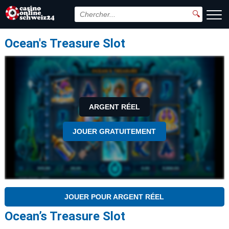
🔍
Ocean's Treasure Slot
ARGENT RÉEL
JOUER GRATUITEMENT
JOUER POUR ARGENT RÉEL
Ocean’s Treasure Slot