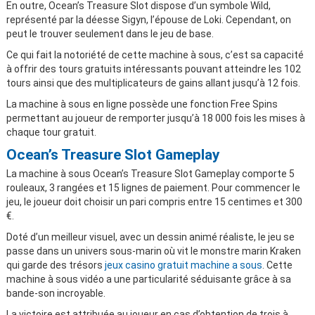
En outre, Ocean’s Treasure Slot dispose d’un symbole Wild,
représenté par la déesse Sigyn, l’épouse de Loki. Cependant, on
peut le trouver seulement dans le jeu de base.
Ce qui fait la notoriété de cette machine à sous, c’est sa capacité
à offrir des tours gratuits intéressants pouvant atteindre les 102
tours ainsi que des multiplicateurs de gains allant jusqu’à 12 fois.
La machine à sous en ligne possède une fonction Free Spins
permettant au joueur de remporter jusqu’à 18 000 fois les mises à
chaque tour gratuit.
Ocean’s Treasure Slot Gameplay
La machine à sous Ocean’s Treasure Slot Gameplay comporte 5
rouleaux, 3 rangées et 15 lignes de paiement. Pour commencer le
jeu, le joueur doit choisir un pari compris entre 15 centimes et 300
€.
Doté d’un meilleur visuel, avec un dessin animé réaliste, le jeu se
passe dans un univers sous-marin où vit le monstre marin Kraken
qui garde des trésors
jeux casino gratuit machine a sous
. Cette
machine à sous vidéo a une particularité séduisante grâce à sa
bande-son incroyable.
La victoire est attribuée au joueur en cas d’obtention de trois à